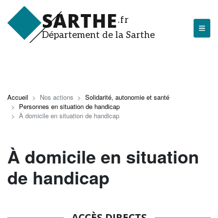
Aller
SARTHE
au
.fr
contenu
Département de la Sarthe
principal
LA SARTHE
Les actualités du Département
Accueil
Nos actions
Solidarité, autonomie et santé
Personnes en situation de handicap
J'arrive en Sarthe
À domicile en situation de handicap
Découvrir la Sarthe
À domicile en situation
Entreprendre en Sarthe
Tourisme en Sarthe
de handicap
Que faire en Sarthe ?
La Sarthe sportive
ACCÈS DIRECTS