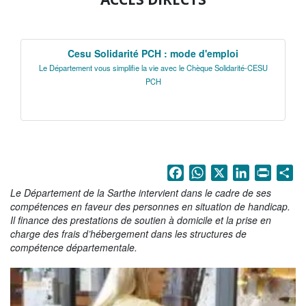
La Sarthe en vidéos
L'Abbaye Royale de l'Épau
Cesu Solidarité PCH : mode d'emploi
Voix au Chapitre
Le Département vous simplifie la vie avec le Chèque Solidarité-CESU
PCH
Les expositions virtuelles
La Sarthe sur les réseaux
La newsletter du Département de la
Sarthe
Facebook
WhatsApp
X
LinkedIn
Print
Sh
LE CONSEIL DÉPARTEMENTAL
Le Département de la Sarthe intervient dans le cadre de ses
compétences en faveur des personnes en situation de handicap.
Les 21 cantons de la Sarthe
Il finance des prestations de soutien à domicile et la prise en
charge des frais d’hébergement dans les structures de
Les conseillers départementaux
compétence départementale.
Les commissions
Les services