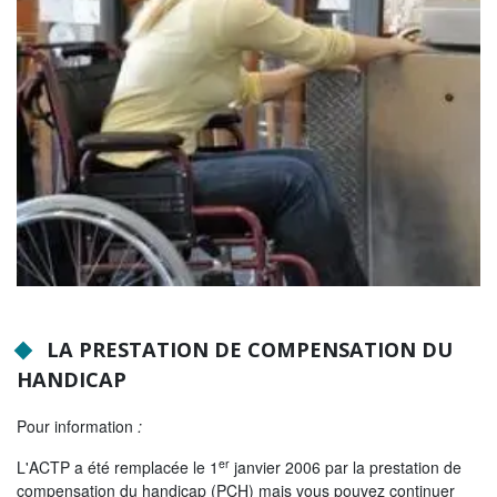
Tribunes politiques
L'Assemblée départementale
Histoire des Départements
Le budget 2026
Priorités et grands projets 2026
2021-2025 : 4 ans d'actions !
Plan de relance: le Département, acteur
de la reprise!
Recrutement et emploi
LA PRESTATION DE COMPENSATION DU
HANDICAP
Les services en ligne
Pour information
:
Magazine La Sarthe
er
L'ACTP a été remplacée le 1
janvier 2006 par la prestation de
Contacter le Département
compensation du handicap (PCH) mais vous pouvez continuer