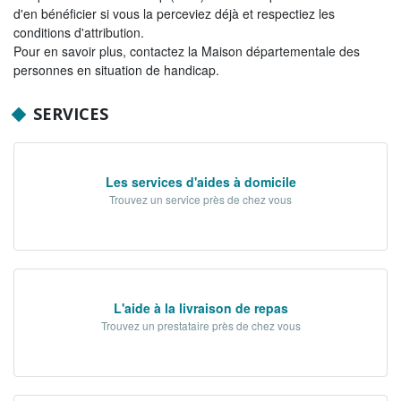
d'en bénéficier si vous la perceviez déjà et respectiez les
NOS ACTIONS
conditions d'attribution.
Pour en savoir plus, contactez la Maison départementale des
Solidarité, autonomie et santé
personnes en situation de handicap.
Emploi, insertion et logement
SERVICES
Développement des territoires,
agriculture, développement durable et
transition énergétique
Les services d'aides à domicile
Usages et services numériques en
Trouvez un service près de chez vous
Sarthe
Infrastructures routières, mobilités et
réseaux électriques
Jeunesse, éducation, citoyenneté et
L'aide à la livraison de repas
enseignement supérieur
Trouvez un prestataire près de chez vous
Culture, sport, tourisme et patrimoine