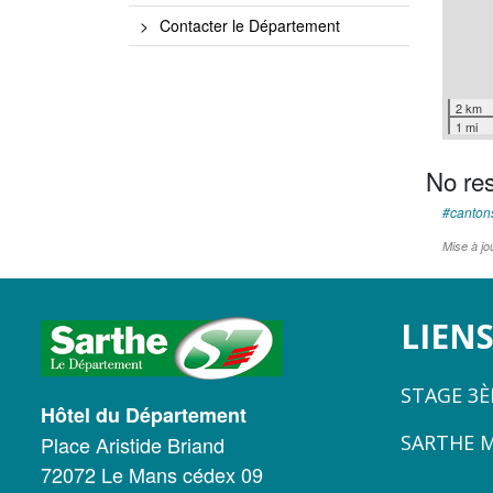
Contacter le Département
2 km
1 mi
No res
canton
Mise à jo
LOGO
LIENS
DU
STAGE 3
CONSEIL
Hôtel du Département
SARTHE 
Place Aristide Briand
DÉPARTEMENTAL
72072 Le Mans cédex 09