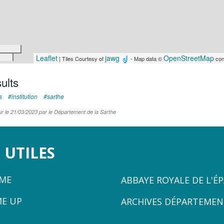
Leaflet
jawg
OpenStreetMap
| Tiles Courtesy of
- Map data ©
con
ults
s
institution
sarthe
ur le 21/03/2023 par le Département de la Sarthe
 UTILES
ZONE
ÈME
ABBAYE ROYALE DE L'É
3
ME UP
ARCHIVES DÉPARTEMEN