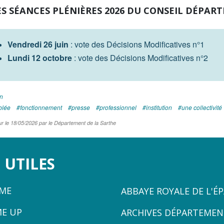
S SÉANCES PLÉNIÈRES 2026 DU CONSEIL DÉPA
Vendredi
26 juin
: vote des Décisions Modificatives n°1
Lundi 12 octobre
:
vote des Décisions Modificatives n°2
on
blée
fonctionnement
presse
professionnel
institution
une collectivité
ur le 18/05/2026 par le Département de la Sarthe
 UTILES
ZONE
ÈME
ABBAYE ROYALE DE L'É
3
ME UP
ARCHIVES DÉPARTEMEN