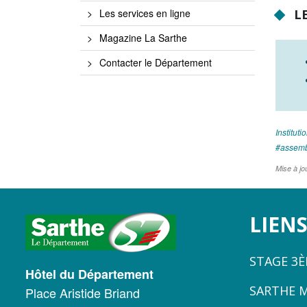
LE
Les services en ligne
Magazine La Sarthe
Contacter le Département
Instituti
assem
Mise à jo
LOGO
LIENS
DU
STAGE 3
CONSEIL
Hôtel du Département
SARTHE 
Place Aristide Briand
DÉPARTEMENTAL