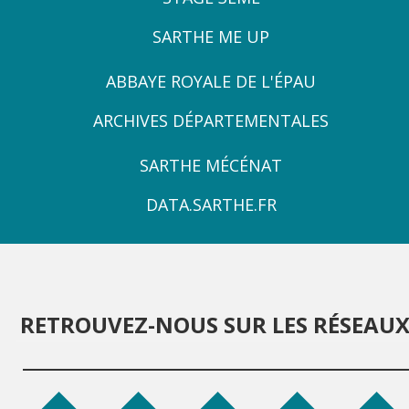
NOS ACTIONS
SARTHE ME UP
Solidarité, autonomie et santé
ZONE
ABBAYE ROYALE DE L'ÉPAU
Emploi, insertion et logement
3
ARCHIVES DÉPARTEMENTALES
Développement des territoires,
agriculture, développement durable et
ZONE
transition énergétique
SARTHE MÉCÉNAT
4
Usages et services numériques en
DATA.SARTHE.FR
Sarthe
Infrastructures routières, mobilités et
réseaux électriques
Jeunesse, éducation, citoyenneté et
RETROUVEZ-NOUS SUR LES RÉSEAU
enseignement supérieur
Culture, sport, tourisme et patrimoine