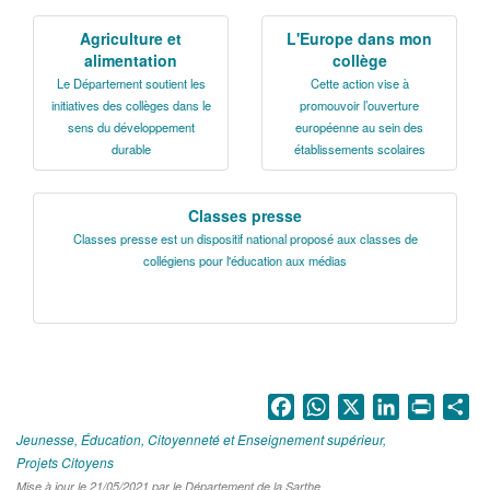
La Sarthe en vidéos
Agriculture et
L'Europe dans mon
L'Abbaye Royale de l'Épau
alimentation
collège
Le Département soutient les
Cette action vise à
Voix au Chapitre
initiatives des collèges dans le
promouvoir l’ouverture
sens du développement
européenne au sein des
Les expositions virtuelles
durable
établissements scolaires
La Sarthe sur les réseaux
Classes presse
La newsletter du Département de la
Classes presse est un dispositif national proposé aux classes de
Sarthe
collégiens pour l'éducation aux médias
LE CONSEIL DÉPARTEMENTAL
Les 21 cantons de la Sarthe
Les conseillers départementaux
Facebook
WhatsApp
X
LinkedIn
Print
Sh
Les commissions
Jeunesse, Éducation, Citoyenneté et Enseignement supérieur
Projets Citoyens
Les services
Mise à jour le 21/05/2021 par le Département de la Sarthe