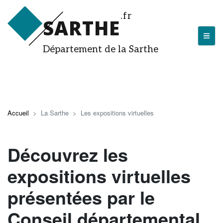
Aller
.fr
au
SARTHE
contenu
principal
Département de la Sarthe
LA SARTHE
Les actualités du Département
Accueil
La Sarthe
Les expositions virtuelles
J'arrive en Sarthe
Découvrir la Sarthe
Découvrez les
Entreprendre en Sarthe
expositions virtuelles
Tourisme en Sarthe
présentées par le
Que faire en Sarthe ?
Conseil départemental
La Sarthe sportive