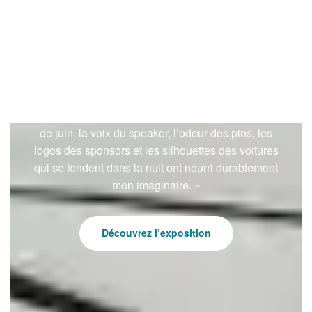
Exposition virtuelle des 24 Heures du Mans -
Hubert Poirot-Bourdain
Illustrateur, auteur, peintre, Hubert Poirot-Bourdain
est un artiste qui vit et travaille au Mans. « La
découverte des 24 Heures du Mans à l’âge de 6 ans
constitue une expérience fondatrice. Les lumières
de juin, la voix du speaker, l’odeur des pins, les
logos des sponsors et les silhouettes des voitures
qui se fondent dans la nuit ont nourri durablement
mon imaginaire. »
Découvrez l’exposition