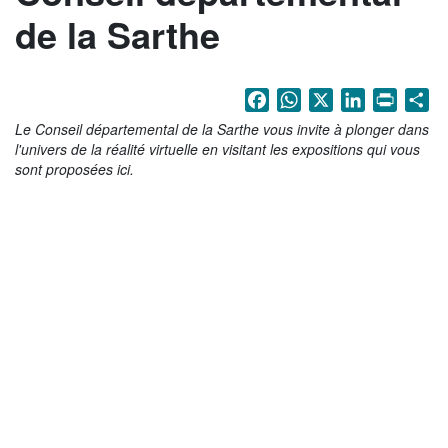
La Sarthe en vidéos
de la Sarthe
L'Abbaye Royale de l'Épau
Voix au Chapitre
Facebook
WhatsApp
X
LinkedIn
Print
Sh
Le Conseil départemental de la Sarthe vous invite à plonger dans
Les expositions virtuelles
l'univers de la réalité virtuelle en visitant les expositions qui vous
La Sarthe sur les réseaux
sont proposées ici.
La newsletter du Département de la
Sarthe
LE CONSEIL DÉPARTEMENTAL
Les 21 cantons de la Sarthe
Les conseillers départementaux
Les commissions
Les services