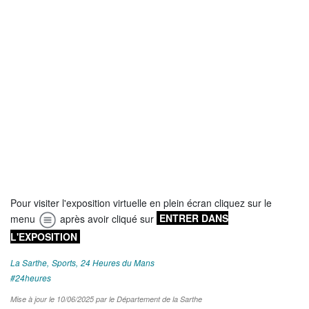
NOS ACTIONS
Solidarité, autonomie et santé
Emploi, insertion et logement
Développement des territoires,
agriculture, développement durable et
transition énergétique
Usages et services numériques en
Sarthe
Infrastructures routières, mobilités et
Pour visiter l'exposition virtuelle en plein écran cliquez sur le
réseaux électriques
menu
après avoir cliqué sur
ENTRER DANS
Jeunesse, éducation, citoyenneté et
L'EXPOSITION
enseignement supérieur
La Sarthe
Sports
24 Heures du Mans
Culture, sport, tourisme et patrimoine
24heures
Mise à jour le 10/06/2025 par le Département de la Sarthe