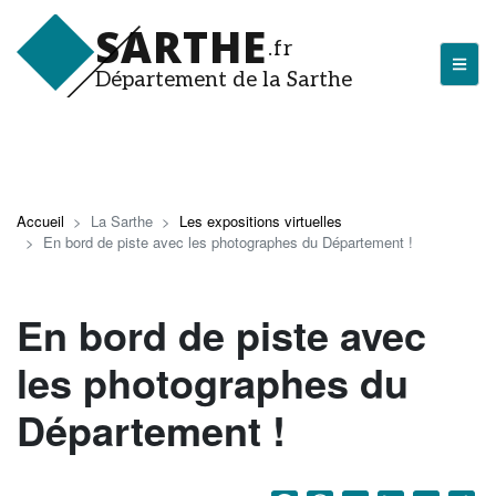
Aller
SARTHE
au
.fr
contenu
Département de la Sarthe
principal
LA SARTHE
Les actualités du Département
Accueil
La Sarthe
Les expositions virtuelles
En bord de piste avec les photographes du Département !
J'arrive en Sarthe
Découvrir la Sarthe
En bord de piste avec
Entreprendre en Sarthe
les photographes du
Tourisme en Sarthe
Département !
Que faire en Sarthe ?
La Sarthe sportive