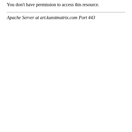
Tribunes politiques
L'Assemblée départementale
Histoire des Départements
Le budget 2026
Priorités et grands projets 2026
2021-2025 : 4 ans d'actions !
Plan de relance: le Département, acteur
de la reprise!
Recrutement et emploi
Les services en ligne
Magazine La Sarthe
Contacter le Département