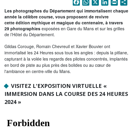
Facebook
WhatsApp
X
LinkedIn
Print
Sh
La Sarthe en vidéos
Les photographes du Département qui immortalisent chaque
L'Abbaye Royale de l'Épau
année la célèbre course, vous proposent de revivre
cette édition mythique et magique du centenaire, à travers
Voix au Chapitre
29 photographies
exposées en Gare du Mans et sur les grilles
de l’Hôtel du Département.
Les expositions virtuelles
Gildas Corouge, Romain Chevreuil et Xavier Bouvier ont
La Sarthe sur les réseaux
immortalisé les 24 Heures sous tous les angles : depuis la pitlane,
capturant à la volée les regards des pilotes concentrés, implantés
La newsletter du Département de la
en bord de piste au plus près des bolides ou au cœur de
Sarthe
l'ambiance en centre-ville du Mans.
LE CONSEIL DÉPARTEMENTAL
VISITEZ L'EXPOSITION VIRTUELLE «
Les 21 cantons de la Sarthe
IMMERSION DANS LA COURSE DES 24 HEURES
2024 »
Les conseillers départementaux
Les commissions
Les services