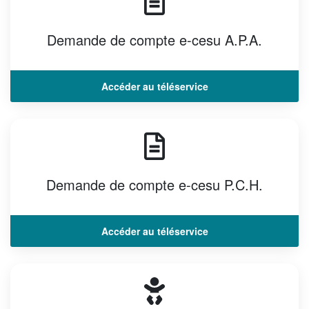
NOS ACTIONS
Demande de compte e-cesu A.P.A.
Solidarité, autonomie et santé
Emploi, insertion et logement
Accéder au téléservice
Développement des territoires,
agriculture, développement durable et
transition énergétique
Usages et services numériques en
Sarthe
Demande de compte e-cesu P.C.H.
Infrastructures routières, mobilités et
réseaux électriques
Jeunesse, éducation, citoyenneté et
Accéder au téléservice
enseignement supérieur
Culture, sport, tourisme et patrimoine