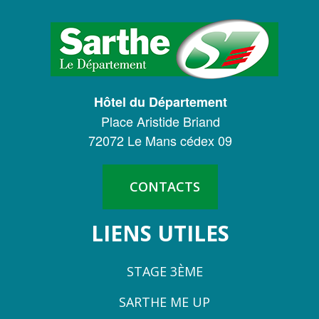
LOGO
DU
CONSEIL
DÉPARTEMENTAL
Hôtel du Département
DE
Place Aristide Briand
LA
72072 Le Mans cédex 09
SARTHE
CONTACTS
LIENS UTILES
STAGE 3ÈME
SARTHE ME UP