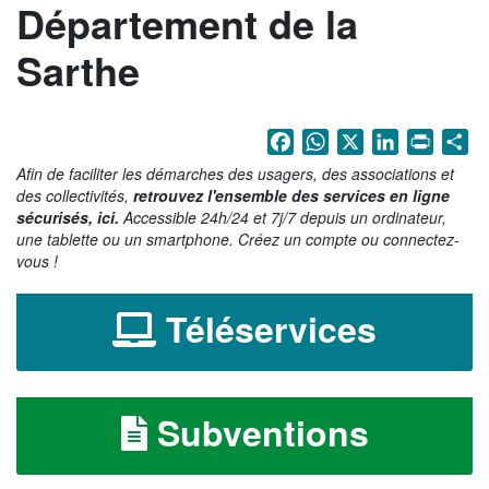
Département de la
La Sarthe en vidéos
Sarthe
L'Abbaye Royale de l'Épau
Voix au Chapitre
Facebook
WhatsApp
X
LinkedIn
Print
Sh
Les expositions virtuelles
Afin de faciliter les démarches des usagers, des associations et
La Sarthe sur les réseaux
des collectivités,
retrouvez l'ensemble des services en ligne
sécurisés, ici.
Accessible 24h/24 et 7j/7 depuis un ordinateur,
La newsletter du Département de la
une tablette ou un smartphone. Créez un compte ou connectez-
Sarthe
vous !
LE CONSEIL DÉPARTEMENTAL
Téléservices
Les 21 cantons de la Sarthe
Les conseillers départementaux
Subventions
Les commissions
Les services