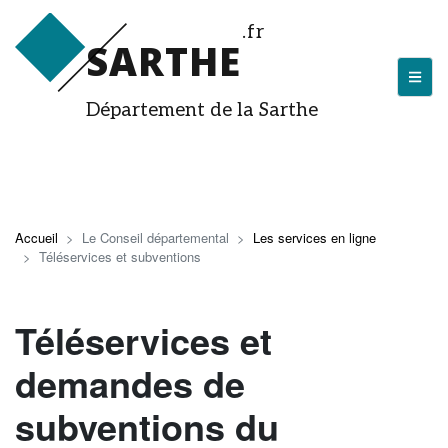
Aller
.fr
au
SARTHE
contenu
principal
Département de la Sarthe
LA SARTHE
Les actualités du Département
J'arrive en Sarthe
Accueil
Le Conseil départemental
Les services en ligne
Téléservices et subventions
Découvrir la Sarthe
Entreprendre en Sarthe
Téléservices et
Tourisme en Sarthe
demandes de
Que faire en Sarthe ?
subventions du
La Sarthe sportive