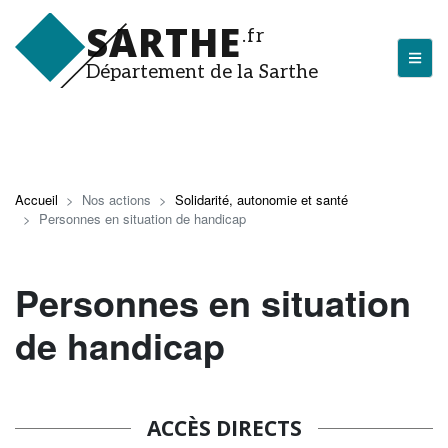
Aller
SARTHE
au
.fr
contenu
Département de la Sarthe
principal
LA SARTHE
Les actualités du Département
Accueil
Nos actions
Solidarité, autonomie et santé
Personnes en situation de handicap
J'arrive en Sarthe
Découvrir la Sarthe
Personnes en situation
Entreprendre en Sarthe
de handicap
Tourisme en Sarthe
Que faire en Sarthe ?
La Sarthe sportive
ACCÈS DIRECTS