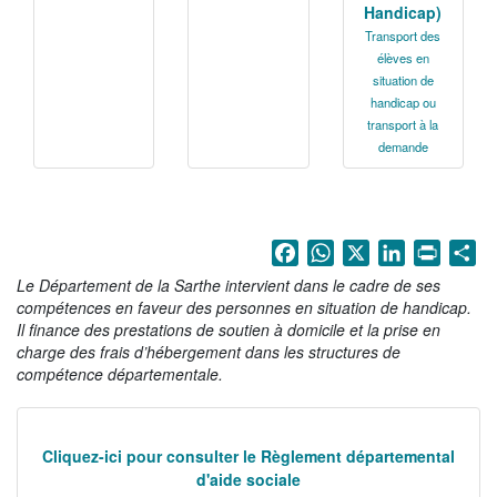
Handicap)
NOS ACTIONS
Transport des
élèves en
Solidarité, autonomie et santé
situation de
handicap ou
Emploi, insertion et logement
transport à la
demande
Développement des territoires,
agriculture, développement durable et
transition énergétique
Usages et services numériques en
Facebook
WhatsApp
X
LinkedIn
Print
Sh
Sarthe
Le Département de la Sarthe intervient dans le cadre de ses
Infrastructures routières, mobilités et
compétences en faveur des personnes en situation de handicap.
réseaux électriques
Il finance des prestations de soutien à domicile et la prise en
charge des frais d’hébergement dans les structures de
Jeunesse, éducation, citoyenneté et
compétence départementale.
enseignement supérieur
Culture, sport, tourisme et patrimoine
Cliquez-ici pour consulter le Règlement départemental
d'aide sociale