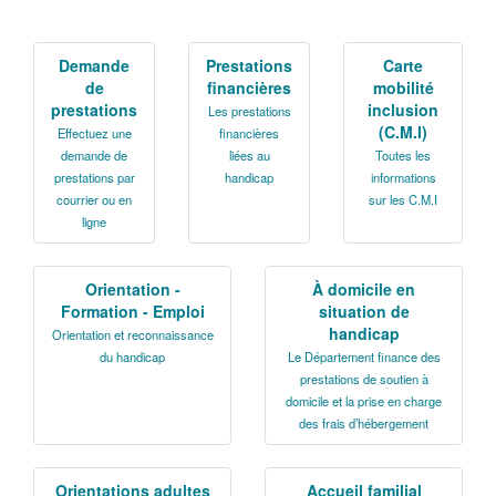
La Sarthe en vidéos
L'Abbaye Royale de l'Épau
Demande
Prestations
Carte
de
financières
mobilité
Voix au Chapitre
prestations
inclusion
Les prestations
(C.M.I)
Effectuez une
financières
Les expositions virtuelles
demande de
liées au
Toutes les
prestations par
handicap
informations
La Sarthe sur les réseaux
courrier ou en
sur les C.M.I
ligne
La newsletter du Département de la
Sarthe
Orientation -
À domicile en
LE CONSEIL DÉPARTEMENTAL
Formation - Emploi
situation de
handicap
Orientation et reconnaissance
Les 21 cantons de la Sarthe
du handicap
Le Département finance des
prestations de soutien à
Les conseillers départementaux
domicile et la prise en charge
des frais d’hébergement
Les commissions
Les services
Orientations adultes
Accueil familial