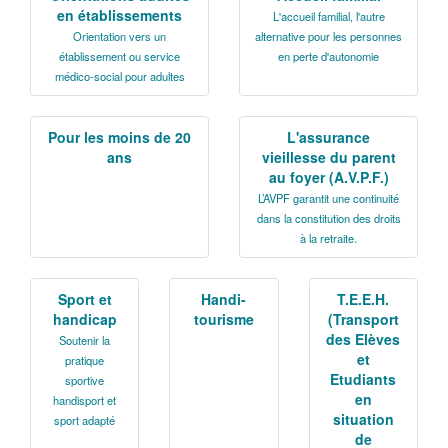
en établissements
L'accueil familial, l'autre
Tribunes politiques
Orientation vers un
alternative pour les personnes
L'Assemblée départementale
établissement ou service
en perte d'autonomie
médico-social pour adultes
Histoire des Départements
Le budget 2026
Pour les moins de 20
L'assurance
ans
vieillesse du parent
Priorités et grands projets 2026
au foyer (A.V.P.F.)
L’AVPF garantit une continuité
2021-2025 : 4 ans d'actions !
dans la constitution des droits
à la retraite.
Plan de relance: le Département, acteur
de la reprise!
Sport et
Handi-
T.E.E.H.
Recrutement et emploi
handicap
tourisme
(Transport
des Elèves
Soutenir la
Les services en ligne
et
pratique
Etudiants
sportive
Magazine La Sarthe
en
handisport et
situation
sport adapté
Contacter le Département
de