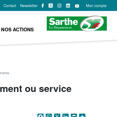
Contact
Newsletter
Mon compte
NOS ACTIONS
ements
ement ou service
Facebook
WhatsApp
X
LinkedIn
Print
Share