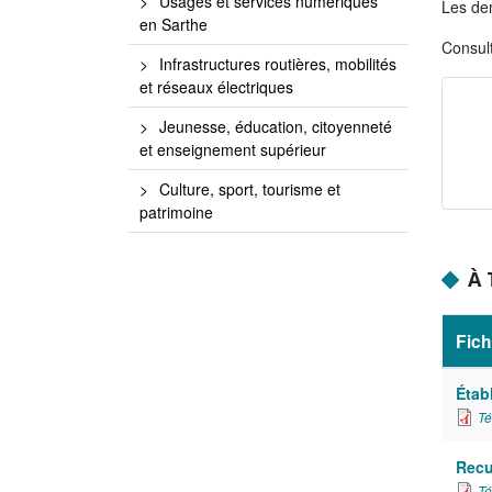
Usages et services numériques
Les de
en Sarthe
Consul
Infrastructures routières, mobilités
et réseaux électriques
Jeunesse, éducation, citoyenneté
et enseignement supérieur
Culture, sport, tourisme et
patrimoine
À
Fich
Étab
Té
Recu
Té