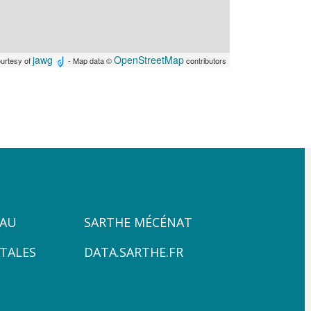
jawg
OpenStreetMap
ourtesy of
- Map data ©
contributors
ZONE
PAU
SARTHE MÉCÉNAT
4
TALES
DATA.SARTHE.FR