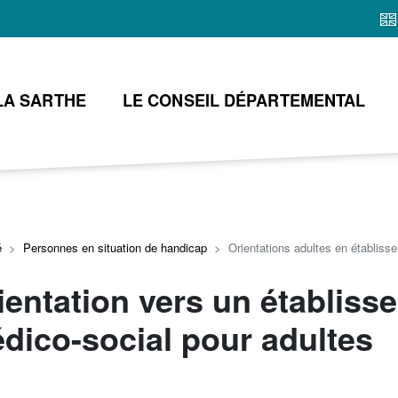
Aller
au
contenu
principal
LA SARTHE
LE CONSEIL DÉPARTEMENTAL
é
Personnes en situation de handicap
Orientations adultes en établiss
ientation vers un établiss
dico-social pour adultes