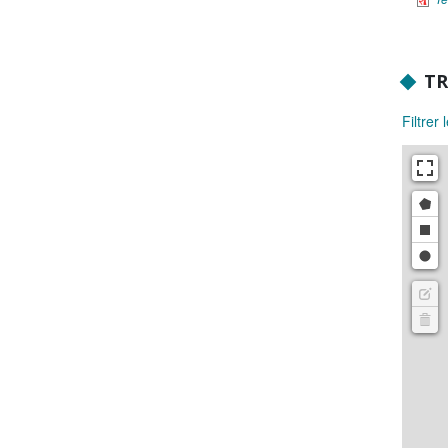
TR
Filtrer 
Dra
Dra
Draw
Edit
Dele