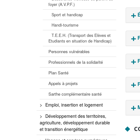
foyer (A.V.P.F.)
É
Sport et handicap
Handi-tourisme
T.E.E.H. (Transport des Elèves et
F
Etudiants en situation de Handicap)
Personnes vulnérables
F
Professionnels de la solidarité
Plan Santé
F
Appels à projets
Sarthe complémentaire santé
Emploi, insertion et logement
M
Développement des territoires,
agriculture, développement durable
CO
et transition énergétique