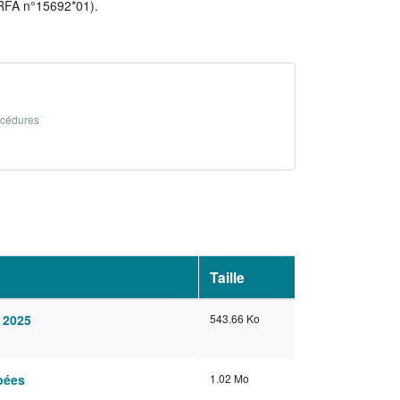
ERFA n°15692*01).
rocédures
Taille
 2025
543.66 Ko
pées
1.02 Mo