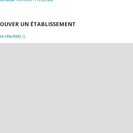
OUVER UN ÉTABLISSEMENT
les résultats ()
w a polygon to filter on
w a rectangle to filter on
 a circle to filter on
 area filter.
te area filter.