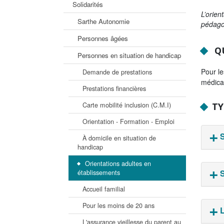
Solidarités
L’orien
Sarthe Autonomie
pédagog
Personnes âgées
QU
Personnes en situation de handicap
Pour le
Demande de prestations
médical
Prestations financières
TY
Carte mobilité inclusion (C.M.I)
Orientation - Formation - Emploi
S
À domicile en situation de
handicap
Orientations adultes en
établissements
Accueil familial
Pour les moins de 20 ans
L
L'assurance vieillesse du parent au