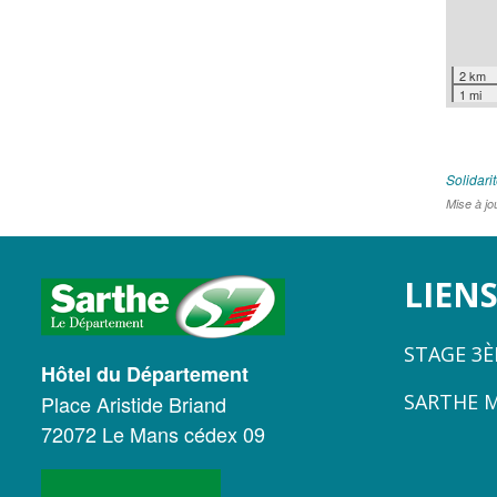
2 km
1 mi
Solidari
Mise à jo
LOGO
LIENS
DU
STAGE 3
CONSEIL
Hôtel du Département
SARTHE 
Place Aristide Briand
DÉPARTEMENTAL
72072 Le Mans cédex 09
DE
LA