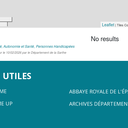
Leaflet
| Tiles C
No results
té, Autonomie et Santé
Personnes Handicapées
ur le 10/02/2026 par le Département de la Sarthe
 UTILES
ZONE
ÈME
ABBAYE ROYALE DE L'É
3
ME UP
ARCHIVES DÉPARTEMEN