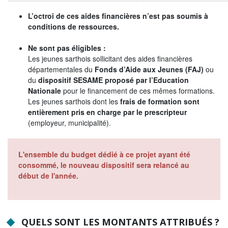
NOS ACTIONS
L’octroi de ces aides financières n’est pas soumis à
conditions de ressources.
Solidarité, autonomie et santé
Ne sont pas éligibles :
Emploi, insertion et logement
Les jeunes sarthois sollicitant des aides financières
départementales du
Fonds d’Aide aux Jeunes (FAJ)
ou
Développement des territoires,
du
dispositif SESAME proposé par l’Education
agriculture, développement durable et
transition énergétique
Nationale
pour le financement de ces mêmes formations.
Les jeunes sarthois dont les
frais de formation sont
Usages et services numériques en
entièrement pris en charge par le prescripteur
Sarthe
(employeur, municipalité).
Infrastructures routières, mobilités et
réseaux électriques
L'ensemble du budget dédié à ce projet ayant été
consommé, le nouveau dispositif sera relancé au
Jeunesse, éducation, citoyenneté et
début de l'année.
enseignement supérieur
Culture, sport, tourisme et patrimoine
QUELS SONT LES MONTANTS ATTRIBUÉS ?