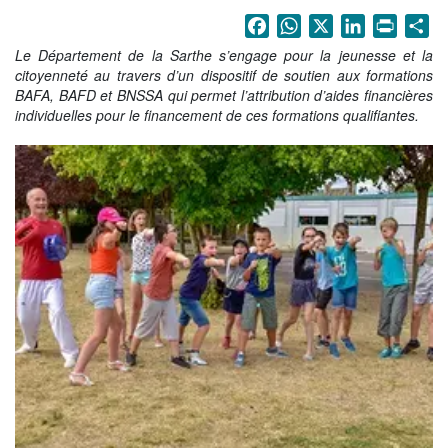
La Sarthe en vidéos
Facebook
WhatsApp
X
LinkedIn
Print
Sh
L'Abbaye Royale de l'Épau
Le Département de la Sarthe s’engage pour la jeunesse et la
citoyenneté au travers d’un dispositif de soutien aux formations
Voix au Chapitre
BAFA, BAFD et BNSSA qui permet l’attribution d’aides financières
individuelles pour le financement de ces formations qualifiantes.
Les expositions virtuelles
La Sarthe sur les réseaux
La newsletter du Département de la
Sarthe
LE CONSEIL DÉPARTEMENTAL
Les 21 cantons de la Sarthe
Les conseillers départementaux
Les commissions
Les services