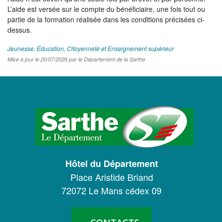
L’aide est versée sur le compte du bénéficiaire, une fois tout ou
partie de la formation réalisée dans les conditions précisées ci-
dessus.
Jeunesse, Éducation, Citoyenneté et Enseignement supérieur
Mise à jour le 20/07/2026 par le Département de la Sarthe
LOGO
DU
CONSEIL
DÉPARTEMENTAL
Hôtel du Département
DE
Place Aristide Briand
LA
72072 Le Mans cédex 09
SARTHE