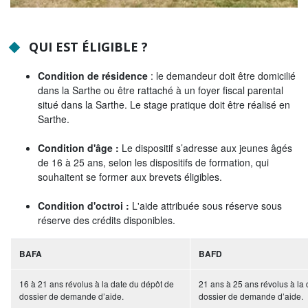
Tribunes politiques
L'Assemblée départementale
QUI EST ÉLIGIBLE ?
Histoire des Départements
Condition de résidence
: le demandeur doit être domicilié
dans la Sarthe ou être rattaché à un foyer fiscal parental
Le budget 2026
situé dans la Sarthe. Le stage pratique doit être réalisé en
Sarthe.
Priorités et grands projets 2026
2021-2025 : 4 ans d'actions !
Condition d'âge :
Le dispositif s’adresse aux jeunes âgés
de 16 à 25 ans, selon les dispositifs de formation, qui
Plan de relance: le Département, acteur
souhaitent se former aux brevets éligibles.
de la reprise!
Condition d'octroi :
L'aide attribuée sous réserve sous
Recrutement et emploi
réserve des crédits disponibles.
Les services en ligne
BAFA
BAFD
Magazine La Sarthe
16 à 21 ans révolus à la date du dépôt de
21 ans à 25 ans révolus à la
Contacter le Département
dossier de demande d’aide.
dossier de demande d’aide.