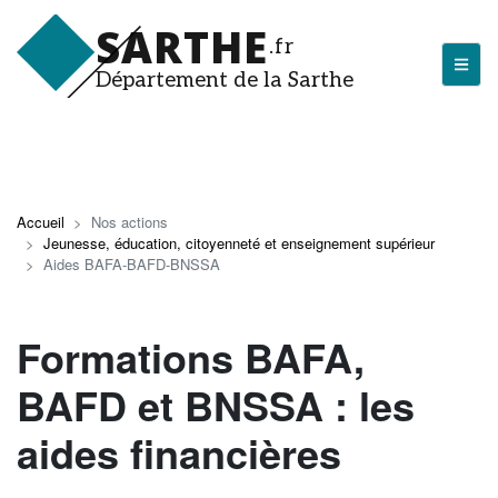
Aller
SARTHE
au
.fr
contenu
Département de la Sarthe
principal
LA SARTHE
Les actualités du Département
Accueil
Nos actions
Jeunesse, éducation, citoyenneté et enseignement supérieur
J'arrive en Sarthe
Aides BAFA-BAFD-BNSSA
Découvrir la Sarthe
Formations BAFA,
Entreprendre en Sarthe
Tourisme en Sarthe
BAFD et BNSSA : les
Que faire en Sarthe ?
aides financières
La Sarthe sportive