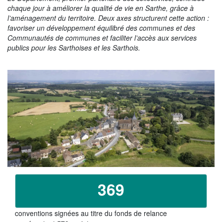
La Sarthe en vidéos
chaque jour à améliorer la qualité de vie en Sarthe, grâce à
l’aménagement du territoire. Deux axes structurent cette action :
L'Abbaye Royale de l'Épau
favoriser un développement équilibré des communes et des
Communautés de communes et faciliter l’accès aux services
Voix au Chapitre
publics pour les Sarthoises et les Sarthois.
Les expositions virtuelles
La Sarthe sur les réseaux
La newsletter du Département de la
Sarthe
LE CONSEIL DÉPARTEMENTAL
Les 21 cantons de la Sarthe
Les conseillers départementaux
369
Les commissions
Les services
conventions signées au titre du fonds de relance