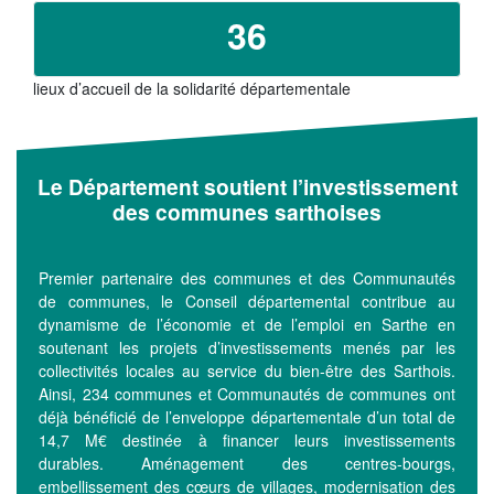
36
NOS ACTIONS
Solidarité, autonomie et santé
lieux d’accueil de la solidarité départementale
Emploi, insertion et logement
Développement des territoires,
agriculture, développement durable et
Le Département soutient l’investissement
transition énergétique
des communes sarthoises
Usages et services numériques en
Sarthe
Premier partenaire des communes et des Communautés
de communes, le Conseil départemental contribue au
Infrastructures routières, mobilités et
réseaux électriques
dynamisme de l’économie et de l’emploi en Sarthe en
soutenant les projets d’investissements menés par les
Jeunesse, éducation, citoyenneté et
collectivités locales au service du bien-être des Sarthois.
enseignement supérieur
Ainsi, 234 communes et Communautés de communes ont
déjà bénéficié de l’enveloppe départementale d’un total de
Culture, sport, tourisme et patrimoine
14,7 M€ destinée à financer leurs investissements
durables. Aménagement des centres-bourgs,
embellissement des cœurs de villages, modernisation des