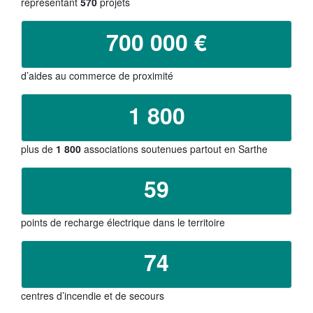
représentant
570
projets
Tribunes politiques
700 000 €
L'Assemblée départementale
Histoire des Départements
d’aides au commerce de proximité
Le budget 2026
1 800
Priorités et grands projets 2026
2021-2025 : 4 ans d'actions !
plus de
1 800
associations soutenues partout en Sarthe
Plan de relance: le Département, acteur
59
de la reprise!
Recrutement et emploi
points de recharge électrique dans le territoire
Les services en ligne
74
Magazine La Sarthe
centres d’incendie et de secours
Contacter le Département