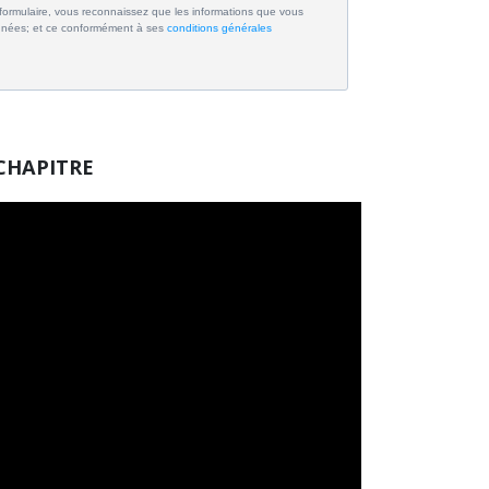
formulaire, vous reconnaissez que les informations que vous
onnées; et ce conformément à ses
conditions générales
 CHAPITRE