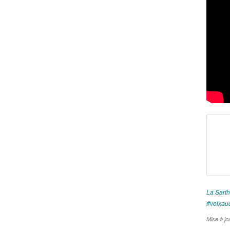
La Sart
voixau
Mise à jo