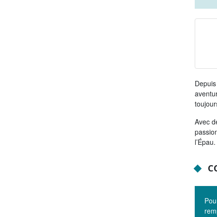
Depuis 
aventur
toujou
Avec de
passion
l’Épau
CO
Pour
remp