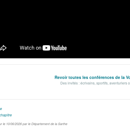
Revoir toutes les conférences de la V
Des invités : écrivains, sportifs, aventuriers 
he
chapitre
ur le 10/06/2026 par le Département de la Sarthe