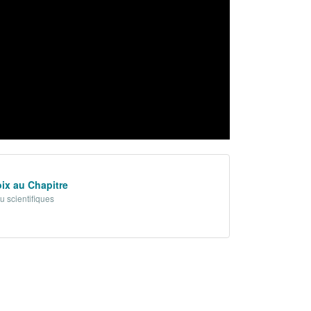
oix au Chapitre
ou scientifiques