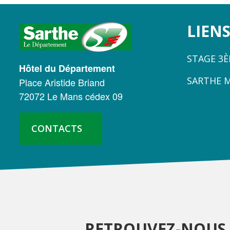
LOGO
LIENS
DU
STAGE 3
CONSEIL
Hôtel du Département
SARTHE 
Place Aristide Briand
DÉPARTEMENTAL
72072 Le Mans cédex 09
DE
LA
CONTACTS
SARTHE
RETROUVEZ-NOUS 