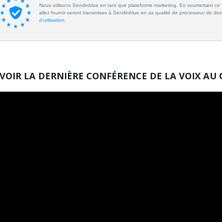
Nous utilisons Sendinblue en tant que plateforme marketing. En soumettant ce 
allez fournir seront transmises à Sendinblue en sa qualité de processeur de d
d'utilisation
.
VOIR LA DERNIÈRE CONFÉRENCE DE LA VOIX AU