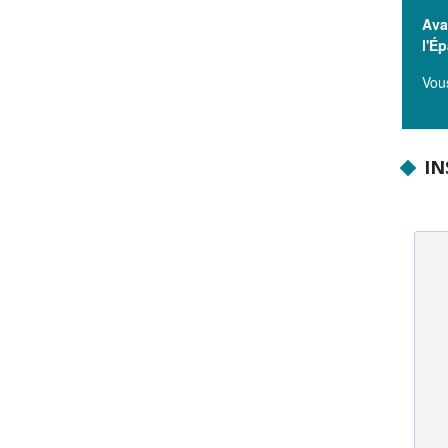
Ava
l'É
Vous
IN