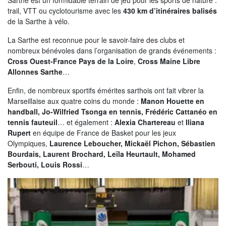
Sarthe est un formidable terrain de jeu pour les sports de nature :
trail, VTT ou cyclotourisme avec les
430 km d’itinéraires balisés
de la Sarthe à vélo.
La Sarthe est reconnue pour le savoir-faire des clubs et
nombreux bénévoles dans l’organisation de grands événements :
Cross Ouest-France Pays de la Loire
,
Cross Maine Libre
Allonnes Sarthe
…
Enfin, de nombreux sportifs émérites sarthois ont fait vibrer la
Marseillaise aux quatre coins du monde :
Manon Houette en
handball, Jo-Wilfried Tsonga en tennis, Frédéric Cattanéo en
tennis fauteuil
… et également :
Alexia Chartereau
et
Iliana
Rupert
en équipe de France de Basket pour les jeux
Olympiques,
Laurence Leboucher, Mickaël Pichon, Sébastien
Bourdais, Laurent Brochard, Leïla Heurtault, Mohamed
Serbouti, Louis Rossi
…