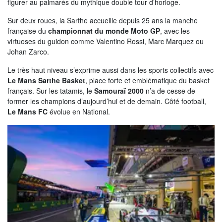
figurer au palmarès du mythique double tour d’horloge.
NOS ACTIONS
Sur deux roues, la Sarthe accueille depuis 25 ans la manche
française du
championnat du monde Moto GP
, avec les
Solidarité, autonomie et santé
virtuoses du guidon comme Valentino Rossi, Marc Marquez ou
Emploi, insertion et logement
Johan Zarco.
Développement des territoires,
Le très haut niveau s’exprime aussi dans les sports collectifs avec
agriculture, développement durable et
Le Mans Sarthe Basket
, place forte et emblématique du basket
transition énergétique
français. Sur les tatamis, le
Samouraï 2000
n’a de cesse de
former les champions d’aujourd’hui et de demain. Côté football,
Usages et services numériques en
Le Mans FC
évolue en National.
Sarthe
Infrastructures routières, mobilités et
réseaux électriques
Jeunesse, éducation, citoyenneté et
enseignement supérieur
Culture, sport, tourisme et patrimoine