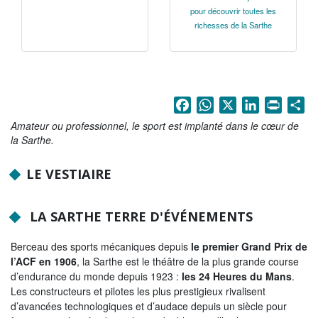
pour découvrir toutes les
Tribunes politiques
richesses de la Sarthe
L'Assemblée départementale
Histoire des Départements
Le budget 2026
Facebook
WhatsApp
X
LinkedIn
Print
Sh
Priorités et grands projets 2026
Amateur ou professionnel, le sport est implanté dans le cœur de
la Sarthe.
2021-2025 : 4 ans d'actions !
LE VESTIAIRE
Plan de relance: le Département, acteur
de la reprise!
LA SARTHE TERRE D'ÉVÉNEMENTS
Recrutement et emploi
Berceau des sports mécaniques depuis
le premier Grand Prix de
Les services en ligne
l’ACF en 1906
, la Sarthe est le théâtre de la plus grande course
Magazine La Sarthe
d’endurance du monde depuis 1923 :
les 24 Heures du Mans
.
Les constructeurs et pilotes les plus prestigieux rivalisent
Contacter le Département
d’avancées technologiques et d’audace depuis un siècle pour