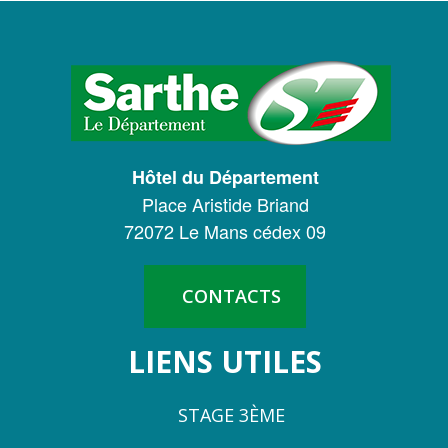
LOGO
DU
CONSEIL
DÉPARTEMENTAL
Hôtel du Département
DE
Place Aristide Briand
LA
72072 Le Mans cédex 09
SARTHE
CONTACTS
LIENS UTILES
STAGE 3ÈME