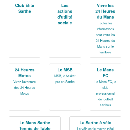
La Sarthe en vidéos
Club Élite
Les
Vivre les
Sarthe
actions
24 Heures
L'Abbaye Royale de l'Épau
d'utilité
du Mans
sociale
Toutes les
Voix au Chapitre
informations
pour vivre les
Les expositions virtuelles
24 Heures du
Mans sur le
La Sarthe sur les réseaux
territoire
La newsletter du Département de la
Sarthe
24 Heures
Le MSB
Le Mans
Motos
FC
MSB, le basket
LE CONSEIL DÉPARTEMENTAL
Vivez l'aventure
pro en Sarthe
Le Mans FC, le
des 24 Heures
club
Les 21 cantons de la Sarthe
Motos
professionnel
de football
Les conseillers départementaux
sarthois
Les commissions
Le Mans Sarthe
La Sarthe à vélo
Les services
Tennis de Table
Le vélo est le moyen idéal