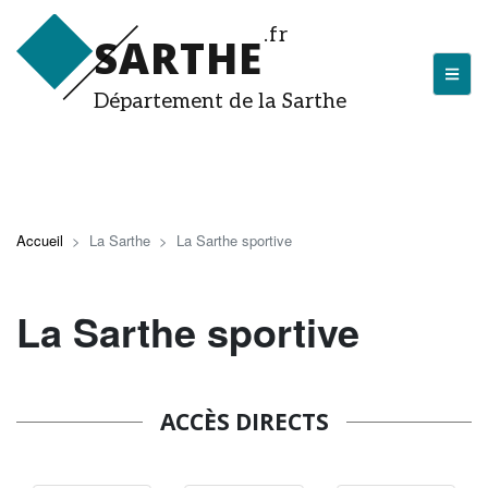
Aller
.fr
au
SARTHE
contenu
principal
Département de la Sarthe
LA SARTHE
Les actualités du Département
Accueil
La Sarthe
La Sarthe sportive
J'arrive en Sarthe
Découvrir la Sarthe
La Sarthe sportive
Entreprendre en Sarthe
Tourisme en Sarthe
ACCÈS DIRECTS
Que faire en Sarthe ?
La Sarthe sportive