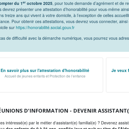
er
ompter du 1
octobre 2025
, pour toute demande d’agrément et de ren
s devrez présenter une attestation d’honorabilité pour vous-même ains
s treize ans qui vivent à votre domicile, à l’exception de celles accueil
nfance. Pour obtenir ces attestations, vous devrez vous connecter, ains
icile sur
https://honorabilité.social.gouv.fr
cas de difficulté avec la démarche numérique, vous pourrez vous adr
En savoir plus sur l'attestation d'honorabilité
Je veux 
Accueil de jeunes enfants et Protection de l’enfance
UNIONS D'INFORMATION - DEVENIR ASSISTANT(E
es intéressé(e) par le métier d'assistant(e) familial(e) ? Devenez assistan
llez
des enfants de 0 à 21 ans, confiés jour et nuit au titre de l'Aid