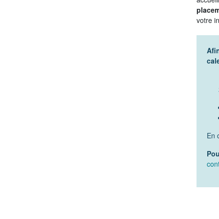
placem
votre i
Afi
cal
En 
Pou
con