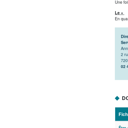
Une foi
Le +
En qual
Dir
Ser
Ann
2 ru
720
02 
D
Fich
Être 