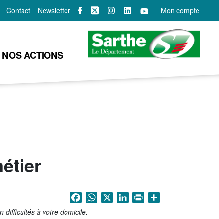
Contact
Newsletter
Mon compte
NOS ACTIONS
métier
Facebook
WhatsApp
X
LinkedIn
Print
Share
n difficultés à votre domicile.