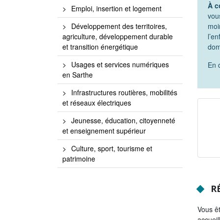
À c
Emploi, insertion et logement
vou
moin
Développement des territoires,
l’e
agriculture, développement durable
dom
et transition énergétique
Usages et services numériques
En 
en Sarthe
Infrastructures routières, mobilités
et réseaux électriques
Jeunesse, éducation, citoyenneté
et enseignement supérieur
Culture, sport, tourisme et
patrimoine
RÉ
Vous êt
accuei