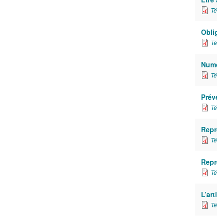
Té
Oblig
Té
Numé
Té
Prév
Té
Repr
Té
Repr
Té
L’art
Té