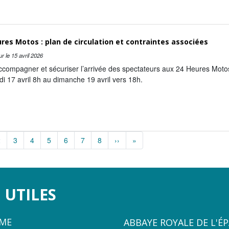
res Motos : plan de circulation et contraintes associées
ur le
15 avril 2026
compagner et sécuriser l’arrivée des spectateurs aux 24 Heures Motos 
i 17 avril 8h au dimanche 19 avril vers 18h.
tion
2
3
4
5
6
7
8
››
Page suivante
»
Dernière page
 UTILES
ZONE
ÈME
ABBAYE ROYALE DE L'É