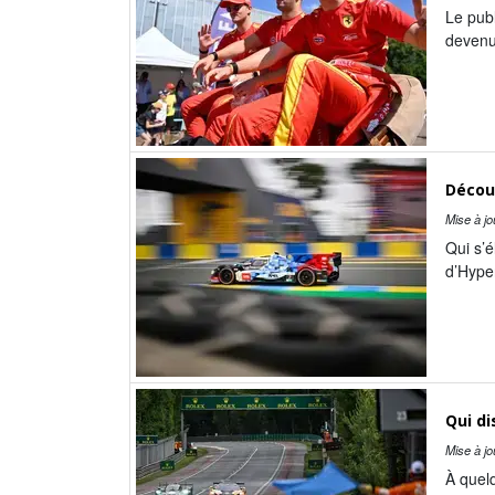
Le publ
devenu 
Découv
Mise à jo
Qui s’
d’Hyper
Qui di
Mise à jo
À quelq