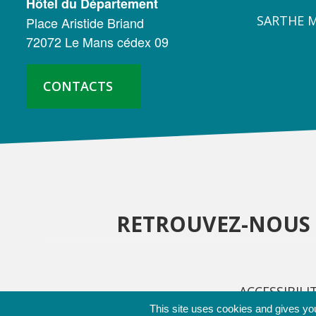
CONSEIL
Hôtel du Département
SARTHE 
Place Aristide Briand
DÉPARTEMENTAL
72072 Le Mans cédex 09
DE
LA
CONTACTS
SARTHE
RETROUVEZ-NOUS 
ACCESSIBILI
This site uses cookies and gives you