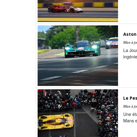
Aston 
Mise à jo
La Jou
ingénie
Le Pes
Mise à jo
Une éta
Mans e