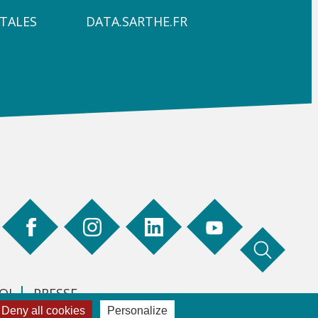
4
TALES
DATA.SARTHE.FR
OI
PRESSE
Deny all cookies
Personalize