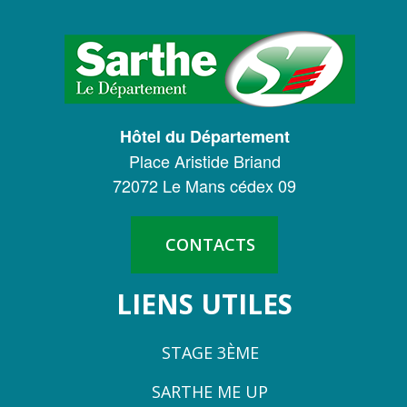
LOGO
DU
CONSEIL
DÉPARTEMENTAL
Hôtel du Département
DE
Place Aristide Briand
LA
72072 Le Mans cédex 09
SARTHE
CONTACTS
LIENS UTILES
STAGE 3ÈME
SARTHE ME UP