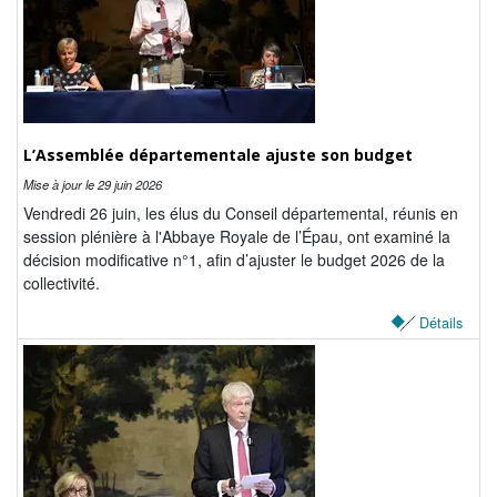
La Sarthe en vidéos
L'Abbaye Royale de l'Épau
Voix au Chapitre
Les expositions virtuelles
L’Assemblée départementale ajuste son budget
Mise à jour le
29 juin 2026
La Sarthe sur les réseaux
Vendredi 26 juin, les élus du Conseil départemental, réunis en
La newsletter du Département de la
session plénière à l'Abbaye Royale de l’Épau, ont examiné la
Sarthe
décision modificative n°1, afin d’ajuster le budget 2026 de la
collectivité.
LE CONSEIL DÉPARTEMENTAL
Détails
Les 21 cantons de la Sarthe
Les conseillers départementaux
Les commissions
Les services