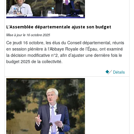
Tribunes politiques
L'Assemblée départementale
L’Assemblée départementale ajuste son budget
Histoire des Départements
Mise à jour le
16 octobre 2025
Le budget 2026
Ce jeudi 16 octobre, les élus du Conseil départemental, réunis
en session plénière à l'Abbaye Royale de l’Épau, ont examiné
Priorités et grands projets 2026
la décision modificative n°2, afin d’ajuster une dernière fois le
budget 2025 de la collectivité.
2021-2025 : 4 ans d'actions !
Détails
Plan de relance: le Département, acteur
de la reprise!
Recrutement et emploi
Les services en ligne
Magazine La Sarthe
Contacter le Département