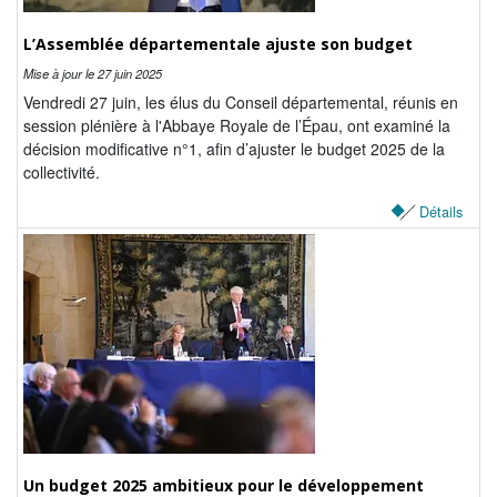
NOS ACTIONS
L’Assemblée départementale ajuste son budget
Solidarité, autonomie et santé
Mise à jour le
27 juin 2025
Vendredi 27 juin, les élus du Conseil départemental, réunis en
Emploi, insertion et logement
session plénière à l'Abbaye Royale de l’Épau, ont examiné la
décision modificative n°1, afin d’ajuster le budget 2025 de la
Développement des territoires,
collectivité.
agriculture, développement durable et
transition énergétique
Détails
Usages et services numériques en
Sarthe
Infrastructures routières, mobilités et
réseaux électriques
Jeunesse, éducation, citoyenneté et
enseignement supérieur
Culture, sport, tourisme et patrimoine
Un budget 2025 ambitieux pour le développement