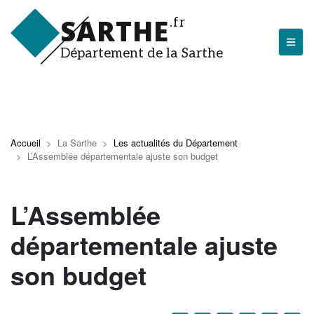
Aller
SARTHE
.fr
au
contenu
Département de la Sarthe
principal
LA SARTHE
Les actualités du Département
Accueil
La Sarthe
Les actualités du Département
L’Assemblée départementale ajuste son budget
J'arrive en Sarthe
Découvrir la Sarthe
L’Assemblée
Entreprendre en Sarthe
départementale ajuste
Tourisme en Sarthe
son budget
Que faire en Sarthe ?
La Sarthe sportive