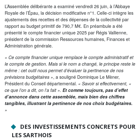
L’Assemblée délibérante a examiné vendredi 26 juin, à l’Abbaye
Tribunes politiques
Royale de l’Épau, la décision modificative n°1. Celle-ci intègre les
L'Assemblée départementale
ajustements des recettes et des dépenses de la collectivité par
rapport au budget primitif de 790,7 M€. En préambule a été
Histoire des Départements
présenté le compte financier unique 2025 par Régis Vallienne,
président de la commission Ressources humaines, Finances et
Le budget 2026
Administration générale.
Priorités et grands projets 2026
« Ce compte financier unique remplace le compte administratif et
le compte de gestion. Mais si le nom a changé, le principe reste le
2021-2025 : 4 ans d'actions !
même : cet outil nous permet d’évaluer la pertinence de nos
prévisions budgétaires »
, a souligné Dominique Le Mèner,
Plan de relance: le Département, acteur
Président du Conseil départemental.
« Savoir si effectivement, «
de la reprise!
ce que l’on a dit, on l’a fait ».
Et comme toujours, pas d’effet
d’annonce dans cette assemblée, mais bien des chiffres
Recrutement et emploi
tangibles, illustrant la pertinence de nos choix budgétaires.
Les services en ligne
»
Magazine La Sarthe
DES INVESTISSEMENTS CONCRETS POUR
Contacter le Département
LES SARTHOIS