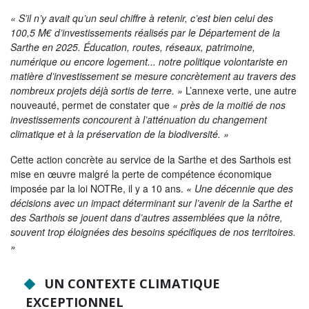
« S’il n’y avait qu’un seul chiffre à retenir, c’est bien celui des
NOS ACTIONS
100,5 M€ d’investissements réalisés par le Département de la
Solidarité, autonomie et santé
Sarthe en 2025. Éducation, routes, réseaux, patrimoine,
numérique ou encore logement... notre politique volontariste en
Emploi, insertion et logement
matière d’investissement se mesure concrètement au travers des
nombreux projets déjà sortis de terre. »
L’annexe verte, une autre
Développement des territoires,
nouveauté, permet de constater que
« près de la moitié de nos
agriculture, développement durable et
investissements concourent à l’atténuation du changement
transition énergétique
climatique et à la préservation de la biodiversité. »
Usages et services numériques en
Cette action concrète au service de la Sarthe et des Sarthois est
Sarthe
mise en œuvre malgré la perte de compétence économique
imposée par la loi NOTRe, il y a 10 ans.
« Une décennie que des
Infrastructures routières, mobilités et
décisions avec un impact déterminant sur l’avenir de la Sarthe et
réseaux électriques
des Sarthois se jouent dans d’autres assemblées que la nôtre,
Jeunesse, éducation, citoyenneté et
souvent trop éloignées des besoins spécifiques de nos territoires.
enseignement supérieur
»
Culture, sport, tourisme et patrimoine
UN CONTEXTE CLIMATIQUE
EXCEPTIONNEL