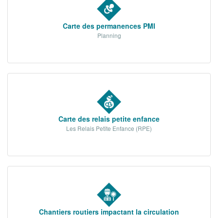
La Sarthe en vidéos
L'Abbaye Royale de l'Épau
Carte des permanences PMI
Planning
Voix au Chapitre
Les expositions virtuelles
La Sarthe sur les réseaux
La newsletter du Département de la
Sarthe
Carte des relais petite enfance
Les Relais Petite Enfance (RPE)
LE CONSEIL DÉPARTEMENTAL
Les 21 cantons de la Sarthe
Les conseillers départementaux
Les commissions
Les services
Chantiers routiers impactant la circulation