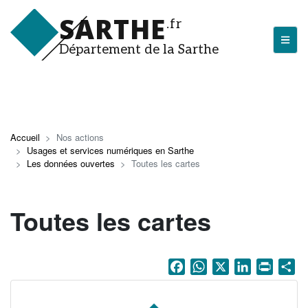
Aller
SARTHE
au
.fr
contenu
Département de la Sarthe
principal
LA SARTHE
Les actualités du Département
Accueil
Nos actions
Usages et services numériques en Sarthe
J'arrive en Sarthe
Les données ouvertes
Toutes les cartes
Découvrir la Sarthe
Toutes les cartes
Entreprendre en Sarthe
Tourisme en Sarthe
Facebook
WhatsApp
X
LinkedIn
Print
Sh
Que faire en Sarthe ?
La Sarthe sportive