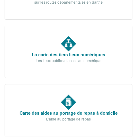
sur les routes départementales en Sarthe
Tribunes politiques
L'Assemblée départementale
Histoire des Départements
Le budget 2026
Priorités et grands projets 2026
La carte des tiers lieux numériques
Les lieux publics d’accès au numérique
2021-2025 : 4 ans d'actions !
Plan de relance: le Département, acteur
de la reprise!
Recrutement et emploi
Les services en ligne
Carte des aides au portage de repas à domicile
Magazine La Sarthe
L'aide au portage de repas
Contacter le Département