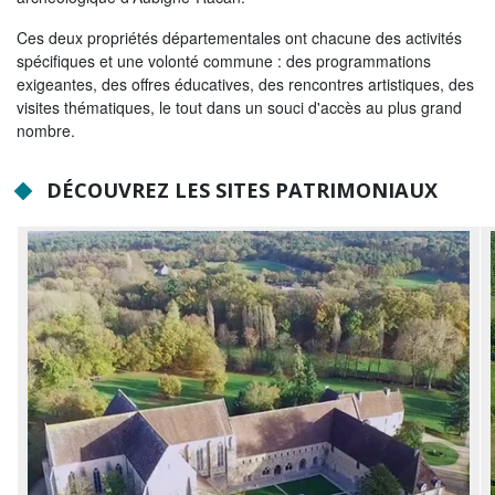
Tribunes politiques
Ces deux propriétés départementales ont chacune des activités
spécifiques et une volonté commune : des programmations
L'Assemblée départementale
exigeantes, des offres éducatives, des rencontres artistiques, des
Histoire des Départements
visites thématiques, le tout dans un souci d'accès au plus grand
nombre.
Le budget 2026
DÉCOUVREZ LES SITES PATRIMONIAUX
Priorités et grands projets 2026
2021-2025 : 4 ans d'actions !
Plan de relance: le Département, acteur
de la reprise!
Recrutement et emploi
Les services en ligne
Magazine La Sarthe
Contacter le Département