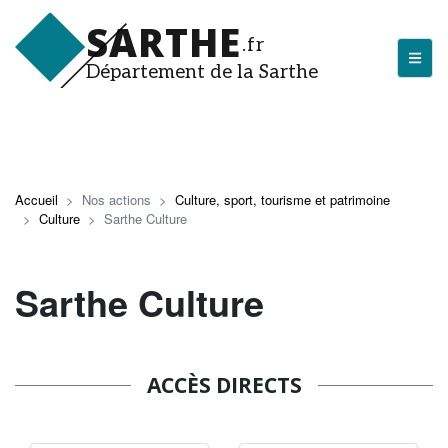
Aller
SARTHE
au
.fr
contenu
Département de la Sarthe
principal
LA SARTHE
Les actualités du Département
Accueil
Nos actions
Culture, sport, tourisme et patrimoine
Culture
Sarthe Culture
J'arrive en Sarthe
Découvrir la Sarthe
Sarthe Culture
Entreprendre en Sarthe
Tourisme en Sarthe
ACCÈS DIRECTS
Que faire en Sarthe ?
La Sarthe sportive