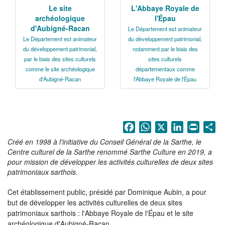
La Sarthe en vidéos
Le site
L'Abbaye Royale de
archéologique
l'Épau
L'Abbaye Royale de l'Épau
d'Aubigné-Racan
Le Département est animateur
Le Département est animateur
du développement patrimonial,
Voix au Chapitre
du développement patrimonial,
notamment par le biais des
par le biais des sites culturels
sites culturels
Les expositions virtuelles
comme le site archéologique
départementaux comme
d'Aubigné-Racan
l'Abbaye Royale de l'Épau
La Sarthe sur les réseaux
La newsletter du Département de la
Sarthe
Facebook
WhatsApp
X
LinkedIn
Print
Sh
LE CONSEIL DÉPARTEMENTAL
Créé en 1998 à l'initiative du Conseil Général de la Sarthe, le
Centre culturel de la Sarthe renommé Sarthe Culture en 2019, a
Les 21 cantons de la Sarthe
pour mission de développer les activités culturelles de deux sites
patrimoniaux sarthois.
Les conseillers départementaux
Cet établissement public, présidé par Dominique Aubin, a pour
Les commissions
but de développer les activités culturelles de deux sites
patrimoniaux sarthois : l'Abbaye Royale de l'Épau et le site
Les services
archéologique d'Aubigné-Racan.