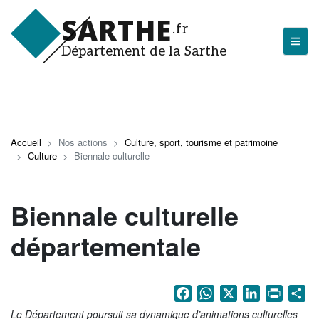
Aller
SARTHE
au
.fr
contenu
Département de la Sarthe
principal
LA SARTHE
Les actualités du Département
Accueil
Nos actions
Culture, sport, tourisme et patrimoine
Culture
Biennale culturelle
J'arrive en Sarthe
Découvrir la Sarthe
Biennale culturelle
Entreprendre en Sarthe
départementale
Tourisme en Sarthe
Que faire en Sarthe ?
Facebook
WhatsApp
X
LinkedIn
Print
Sh
La Sarthe sportive
Le Département poursuit sa dynamique d’animations culturelles