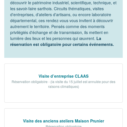
découvrir le patrimoine industriel, scientifique, technique, et
Tribunes politiques
les savoir-faire sarthois. Circuits thématiques, visites
d'entreprises, d'ateliers d'artisans, ou encore laboratoire
L'Assemblée départementale
départemental, ces rendez-vous vous invitent à découvrir
autrement le territoire. Pensés comme des moments
Histoire des Départements
privilégiés d'échange et de transmission, ils mettent en
lumière des lieux et les personnes qui œuvrent.
La
Le budget 2026
réservation est obligatoire pour certains événements.
Priorités et grands projets 2026
2021-2025 : 4 ans d'actions !
Plan de relance: le Département, acteur
Visite d’entreprise CLAAS
de la reprise!
Réservation obligatoire - (la visite du 15 juillet est annulée pour des
raisons climatiques)
Recrutement et emploi
Les services en ligne
Magazine La Sarthe
Visite des anciens ateliers Maison Prunier
Contacter le Département
Réservation obligatoire