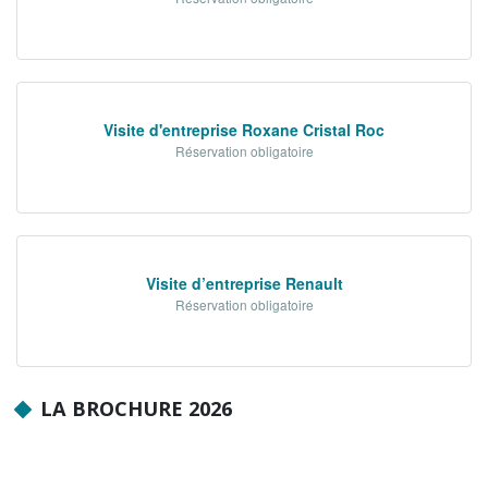
NOS ACTIONS
Solidarité, autonomie et santé
Emploi, insertion et logement
Visite d'entreprise Roxane Cristal Roc
Développement des territoires,
Réservation obligatoire
agriculture, développement durable et
transition énergétique
Usages et services numériques en
Sarthe
Visite d’entreprise Renault
Infrastructures routières, mobilités et
Réservation obligatoire
réseaux électriques
Jeunesse, éducation, citoyenneté et
enseignement supérieur
LA BROCHURE 2026
Culture, sport, tourisme et patrimoine