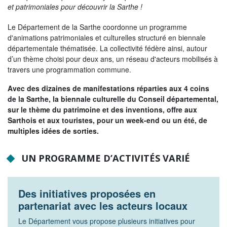
et patrimoniales pour découvrir la Sarthe !
La Sarthe en vidéos
L'Abbaye Royale de l'Épau
Le Département de la Sarthe coordonne un programme
d'animations patrimoniales et culturelles structuré en biennale
Voix au Chapitre
départementale thématisée. La collectivité fédère ainsi, autour
d’un thème choisi pour deux ans, un réseau d'acteurs mobilisés à
Les expositions virtuelles
travers une programmation commune.
La Sarthe sur les réseaux
Avec des dizaines de manifestations réparties aux 4 coins
de la Sarthe, la biennale culturelle du Conseil départemental,
La newsletter du Département de la
sur le thème du patrimoine et des inventions, offre aux
Sarthe
Sarthois et aux touristes, pour un week-end ou un été, de
multiples idées de sorties.
LE CONSEIL DÉPARTEMENTAL
UN PROGRAMME D’ACTIVITÉS VARIÉ
Les 21 cantons de la Sarthe
Les conseillers départementaux
Des initiatives proposées en
Les commissions
partenariat avec les acteurs locaux
Les services
Le Département vous propose plusieurs initiatives pour