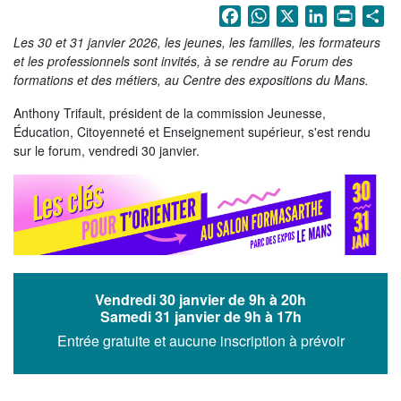
La Sarthe en vidéos
Facebook
WhatsApp
X
LinkedIn
Print
Sh
Les 30 et 31 janvier 2026, les jeunes, les familles, les formateurs
L'Abbaye Royale de l'Épau
et les professionnels sont invités, à se rendre au Forum des
formations et des métiers, au Centre des expositions du Mans.
Voix au Chapitre
Anthony Trifault, président de la commission Jeunesse,
Les expositions virtuelles
Éducation, Citoyenneté et Enseignement supérieur, s'est rendu
sur le forum, vendredi 30 janvier.
La Sarthe sur les réseaux
La newsletter du Département de la
Sarthe
LE CONSEIL DÉPARTEMENTAL
Les 21 cantons de la Sarthe
Vendredi 30 janvier de 9h à 20h
Les conseillers départementaux
Samedi 31 janvier de 9h à 17h
Entrée gratuite et aucune inscription à prévoir
Les commissions
Les services