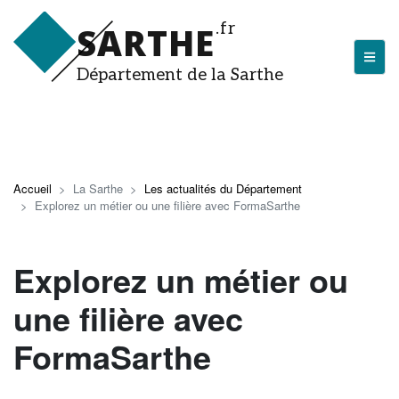
Aller
.fr
SARTHE
au
contenu
principal
Département de la Sarthe
LA SARTHE
Les actualités du Département
Accueil
La Sarthe
Les actualités du Département
J'arrive en Sarthe
Explorez un métier ou une filière avec FormaSarthe
Découvrir la Sarthe
Explorez un métier ou
Entreprendre en Sarthe
une filière avec
Tourisme en Sarthe
FormaSarthe
Que faire en Sarthe ?
La Sarthe sportive