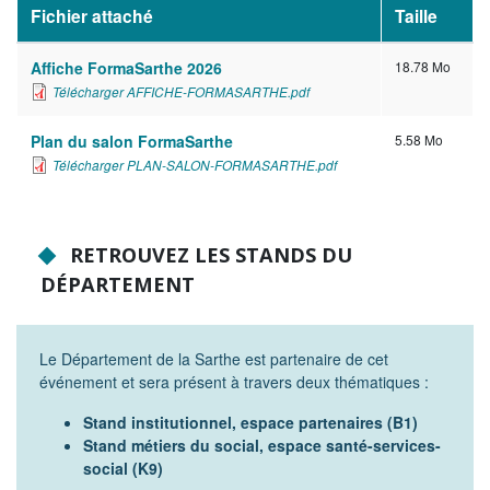
Fichier attaché
Taille
NOS ACTIONS
Affiche FormaSarthe 2026
18.78 Mo
Solidarité, autonomie et santé
Télécharger AFFICHE-FORMASARTHE.pdf
Emploi, insertion et logement
Plan du salon FormaSarthe
5.58 Mo
Développement des territoires,
Télécharger PLAN-SALON-FORMASARTHE.pdf
agriculture, développement durable et
transition énergétique
Usages et services numériques en
RETROUVEZ LES STANDS DU
Sarthe
DÉPARTEMENT
Infrastructures routières, mobilités et
réseaux électriques
Le Département de la Sarthe est partenaire de cet
Jeunesse, éducation, citoyenneté et
événement et sera présent à travers deux thématiques :
enseignement supérieur
Stand institutionnel, espace partenaires (B1)
Culture, sport, tourisme et patrimoine
Stand métiers du social, espace santé-services-
social (K9)