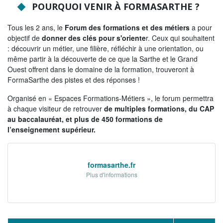
POURQUOI VENIR À FORMASARTHE ?
Tribunes politiques
Tous les 2 ans, le
Forum des formations et des métiers
a pour
L'Assemblée départementale
objectif de
donner des clés pour s'oriente
r. Ceux qui souhaitent
Histoire des Départements
: découvrir un métier, une filière, réfléchir à une orientation, ou
même partir à la découverte de ce que la Sarthe et le Grand
Le budget 2026
Ouest offrent dans le domaine de la formation, trouveront à
FormaSarthe des pistes et des réponses !
Priorités et grands projets 2026
Organisé en « Espaces Formations-Métiers », le forum permettra
2021-2025 : 4 ans d'actions !
à chaque visiteur de retrouver
de multiples formations, du CAP
au baccalauréat, et plus de 450 formations de
Plan de relance: le Département, acteur
l’enseignement supérieur.
de la reprise!
Recrutement et emploi
formasarthe.fr
Les services en ligne
Plus d'informations
Magazine La Sarthe
Contacter le Département