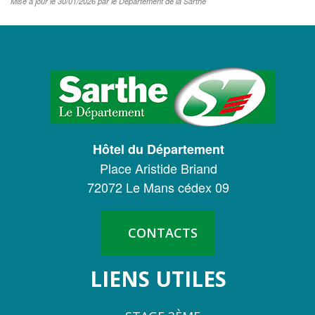
Mise à jour le 30/01/2026 par le Département de la Sarthe
LOGO
DU
CONSEIL
DÉPARTEMENTAL
Hôtel du Département
DE
Place Aristide Briand
LA
72072 Le Mans cédex 09
SARTHE
CONTACTS
LIENS UTILES