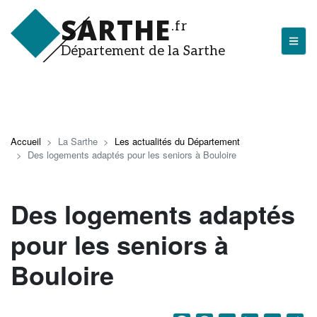
Aller
SARTHE
au
.fr
contenu
Département de la Sarthe
principal
LA SARTHE
Les actualités du Département
Accueil
La Sarthe
Les actualités du Département
Des logements adaptés pour les seniors à Bouloire
J'arrive en Sarthe
Découvrir la Sarthe
Des logements adaptés
Entreprendre en Sarthe
pour les seniors à
Tourisme en Sarthe
Bouloire
Que faire en Sarthe ?
La Sarthe sportive