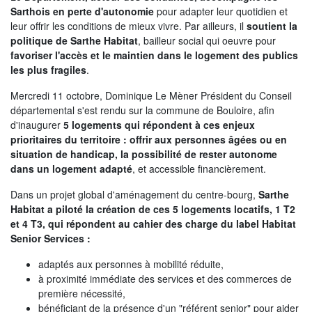
Sarthois en perte d'autonomie
pour adapter leur quotidien et
Tribunes politiques
leur offrir les conditions de mieux vivre. Par ailleurs, il
soutient la
L'Assemblée départementale
politique de Sarthe Habitat
, bailleur social qui oeuvre pour
favoriser l'accès et le maintien dans le logement des publics
Histoire des Départements
les plus fragiles
.
Le budget 2026
Mercredi 11 octobre, Dominique Le Mèner Président du Conseil
départemental s'est rendu sur la commune de Bouloire, afin
Priorités et grands projets 2026
d'inaugurer
5 logements qui répondent à ces enjeux
prioritaires du territoire : offrir aux personnes âgées ou en
2021-2025 : 4 ans d'actions !
situation de handicap, la possibilité de rester autonome
dans un logement adapté
, et accessible financièrement.
Plan de relance: le Département, acteur
de la reprise!
Dans un projet global d'aménagement du centre-bourg,
Sarthe
Habitat a piloté la création de ces 5 logements locatifs, 1 T2
Recrutement et emploi
et 4 T3, qui répondent au cahier des charge du label Habitat
Senior Services :
Les services en ligne
adaptés aux personnes à mobilité réduite,
Magazine La Sarthe
à proximité immédiate des services et des commerces de
première nécessité,
Contacter le Département
bénéficiant de la présence d'un "référent senior" pour aider