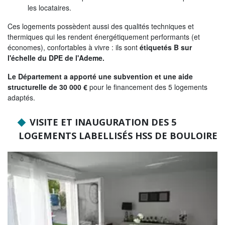
les locataires.
NOS ACTIONS
Ces logements possèdent aussi des qualités techniques et
Solidarité, autonomie et santé
thermiques qui les rendent énergétiquement performants (et
économes), confortables à vivre : ils sont
étiquetés B sur
Emploi, insertion et logement
l'échelle du DPE de l'Ademe.
Développement des territoires,
Le Département a apporté une subvention et une aide
agriculture, développement durable et
structurelle de 30 000 €
pour le financement des 5 logements
transition énergétique
adaptés.
Usages et services numériques en
Sarthe
VISITE ET INAUGURATION DES 5
LOGEMENTS LABELLISÉS HSS DE BOULOIRE
Infrastructures routières, mobilités et
réseaux électriques
Jeunesse, éducation, citoyenneté et
enseignement supérieur
Culture, sport, tourisme et patrimoine