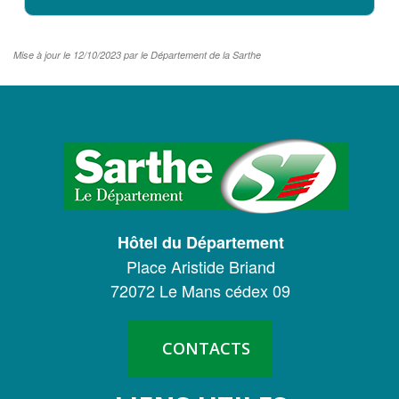
Mise à jour le 12/10/2023 par le Département de la Sarthe
LOGO
DU
CONSEIL
DÉPARTEMENTAL
Hôtel du Département
DE
Place Aristide Briand
LA
72072 Le Mans cédex 09
SARTHE
CONTACTS