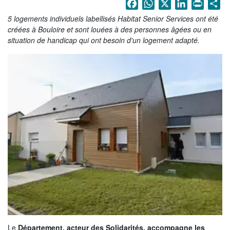
Facebook
WhatsApp
X
LinkedIn
Print
Sh
La Sarthe en vidéos
5 logements individuels labellisés Habitat Senior Services ont été
L'Abbaye Royale de l'Épau
créées à Bouloire et sont louées à des personnes âgées ou en
situation de handicap qui ont besoin d'un logement adapté.
Voix au Chapitre
Les expositions virtuelles
La Sarthe sur les réseaux
La newsletter du Département de la
Sarthe
LE CONSEIL DÉPARTEMENTAL
Les 21 cantons de la Sarthe
Les conseillers départementaux
Les commissions
Les services
Le
Département, acteur des Solidarités, accompagne les