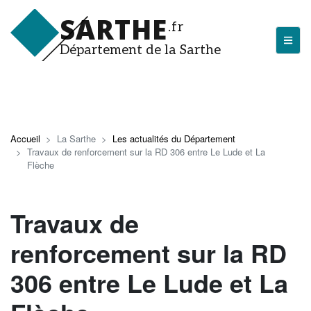
Aller
SARTHE
au
.fr
contenu
Département de la Sarthe
principal
LA SARTHE
Les actualités du Département
Accueil
La Sarthe
Les actualités du Département
Travaux de renforcement sur la RD 306 entre Le Lude et La
J'arrive en Sarthe
Flèche
Découvrir la Sarthe
Travaux de
Entreprendre en Sarthe
Tourisme en Sarthe
renforcement sur la RD
Que faire en Sarthe ?
306 entre Le Lude et La
La Sarthe sportive