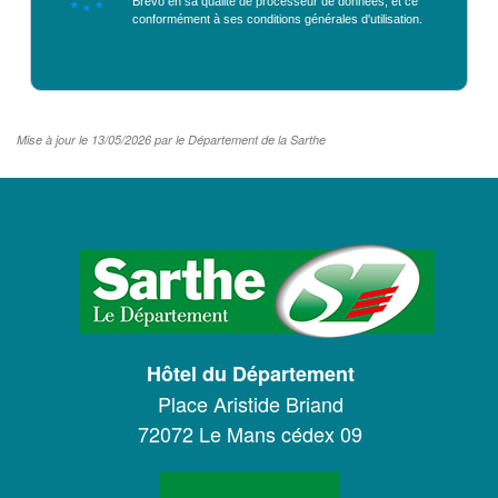
Brevo en sa qualité de processeur de données; et ce
conformément à ses
conditions générales d'utilisation
.
Mise à jour le 13/05/2026 par le Département de la Sarthe
LOGO
DU
CONSEIL
DÉPARTEMENTAL
Hôtel du Département
DE
Place Aristide Briand
LA
72072 Le Mans cédex 09
SARTHE