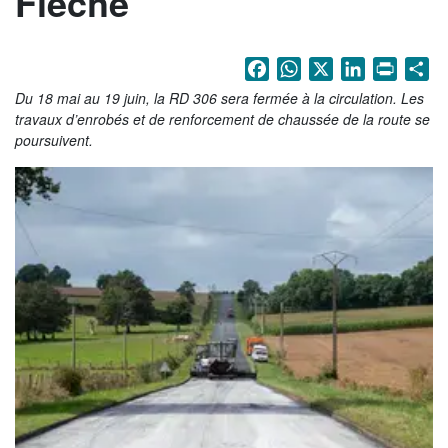
Flèche
La Sarthe en vidéos
L'Abbaye Royale de l'Épau
Facebook
WhatsApp
X
LinkedIn
Print
Sh
Voix au Chapitre
Du 18 mai au 19 juin, la RD 306 sera fermée à la circulation. Les
travaux d’enrobés et de renforcement de chaussée de la route se
Les expositions virtuelles
poursuivent.
La Sarthe sur les réseaux
La newsletter du Département de la
Sarthe
LE CONSEIL DÉPARTEMENTAL
Les 21 cantons de la Sarthe
Les conseillers départementaux
Les commissions
Les services