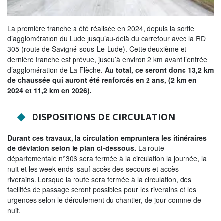
Tribunes politiques
L'Assemblée départementale
La première tranche a été réalisée en 2024, depuis la sortie
d’agglomération du Lude jusqu’au-delà du carrefour avec la RD
Histoire des Départements
305 (route de Savigné-sous-Le-Lude). Cette deuxième et
dernière tranche est prévue, jusqu’à environ 2 km avant l’entrée
Le budget 2026
d’agglomération de La Flèche.
Au total, ce seront donc 13,2 km
de chaussée qui auront été renforcés en 2 ans, (2 km en
Priorités et grands projets 2026
2024 et 11,2 km en 2026).
2021-2025 : 4 ans d'actions !
DISPOSITIONS DE CIRCULATION
Plan de relance: le Département, acteur
de la reprise!
Durant ces travaux, la circulation empruntera les itinéraires
de déviation selon le plan ci-dessous.
La route
Recrutement et emploi
départementale n°306 sera fermée à la circulation la journée, la
nuit et les week-ends, sauf accès des secours et accès
Les services en ligne
riverains. Lorsque la route sera fermée à la circulation, des
facilités de passage seront possibles pour les riverains et les
Magazine La Sarthe
urgences selon le déroulement du chantier, de jour comme de
Contacter le Département
nuit.