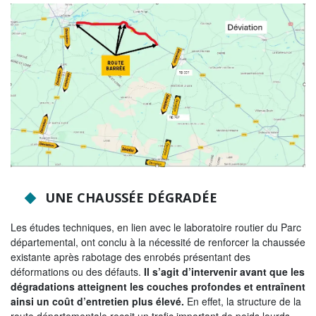
NOS ACTIONS
Solidarité, autonomie et santé
Emploi, insertion et logement
Développement des territoires,
agriculture, développement durable et
transition énergétique
Usages et services numériques en
Sarthe
Infrastructures routières, mobilités et
UNE CHAUSSÉE DÉGRADÉE
réseaux électriques
Les études techniques, en lien avec le laboratoire routier du Parc
Jeunesse, éducation, citoyenneté et
départemental, ont conclu à la nécessité de renforcer la chaussée
enseignement supérieur
existante après rabotage des enrobés présentant des
déformations ou des défauts.
Il s’agit d’intervenir avant que les
Culture, sport, tourisme et patrimoine
dégradations atteignent les couches profondes et entraînent
ainsi un coût d’entretien plus élevé.
En effet, la structure de la