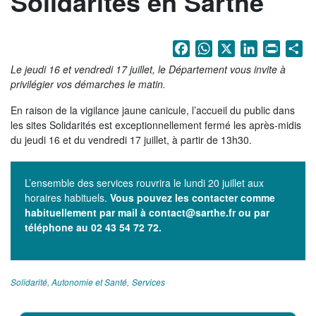
Solidarités en Sarthe
La Sarthe en vidéos
L'Abbaye Royale de l'Épau
Facebook
WhatsApp
X
LinkedIn
Print
Sh
Voix au Chapitre
Le jeudi 16 et vendredi 17 juillet, le Département vous invite à
privilégier vos démarches le matin.
Les expositions virtuelles
En raison de la vigilance jaune canicule, l’accueil du public dans
La Sarthe sur les réseaux
les sites Solidarités est exceptionnellement fermé les après-midis
du jeudi 16 et du vendredi 17 juillet, à partir de 13h30.
La newsletter du Département de la
Sarthe
L’ensemble des services rouvrira le lundi 20 juillet aux
horaires habituels.
Vous pouvez les contacter comme
LE CONSEIL DÉPARTEMENTAL
habituellement par mail à
contact@sarthe.fr
ou par
Les 21 cantons de la Sarthe
téléphone au 02 43 54 72 72.
Les conseillers départementaux
Les commissions
Solidarité, Autonomie et Santé
Services
Les services