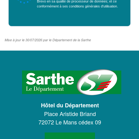
Brevo en sa qualité de processeur de données; et ce
conformément à ses
conditions générales d'utilisation
.
NOS ACTIONS
Solidarité, autonomie et santé
Emploi, insertion et logement
Mise à jour le 30/07/2026 par le Département de la Sarthe
Développement des territoires,
agriculture, développement durable et
transition énergétique
LOGO
Usages et services numériques en
Sarthe
DU
Infrastructures routières, mobilités et
CONSEIL
réseaux électriques
DÉPARTEMENTAL
Jeunesse, éducation, citoyenneté et
Hôtel du Département
DE
enseignement supérieur
Place Aristide Briand
LA
72072 Le Mans cédex 09
Culture, sport, tourisme et patrimoine
SARTHE