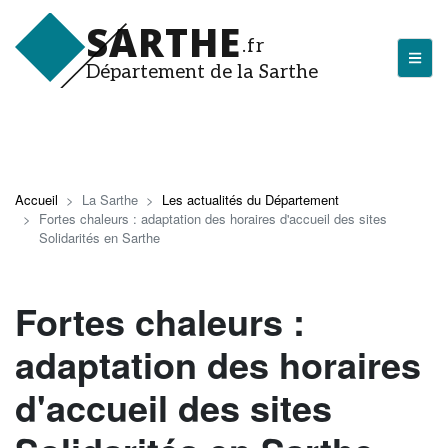
Aller
SARTHE
au
.fr
contenu
Département de la Sarthe
principal
LA SARTHE
Les actualités du Département
Accueil
La Sarthe
Les actualités du Département
Fortes chaleurs : adaptation des horaires d'accueil des sites
J'arrive en Sarthe
Solidarités en Sarthe
Découvrir la Sarthe
Fortes chaleurs :
Entreprendre en Sarthe
Tourisme en Sarthe
adaptation des horaires
Que faire en Sarthe ?
d'accueil des sites
La Sarthe sportive