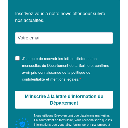
Tribunes politiques
Inscrivez-vous à notre newsletter pour suivre
L'Assemblée départementale
nos actualités.
Histoire des Départements
Le budget 2026
Priorités et grands projets 2026
J'accepte de recevoir les lettres d'information
2021-2025 : 4 ans d'actions !
mensuelles du Département de la Sarthe et confirme
Plan de relance: le Département, acteur
avoir pris connaissance de la politique de
de la reprise!
confidentialité et mentions légales.
Recrutement et emploi
M'inscrire à la lettre d'information du
Les services en ligne
Département
Magazine La Sarthe
Nous utilisons Brevo en tant que plateforme marketing.
En soumettant ce formulaire, vous reconnaissez que les
Contacter le Département
informations que vous allez fournir seront transmises à