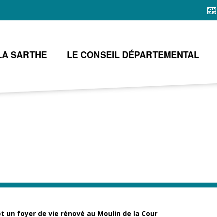
Aller
au
contenu
principal
LA SARTHE
LE CONSEIL DÉPARTEMENTAL
t un foyer de vie rénové au Moulin de la Cour