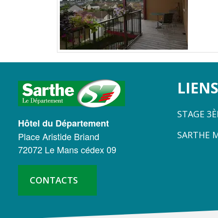
LOGO
LIENS
DU
STAGE 3
CONSEIL
Hôtel du Département
SARTHE 
Place Aristide Briand
DÉPARTEMENTAL
72072 Le Mans cédex 09
DE
LA
CONTACTS
SARTHE