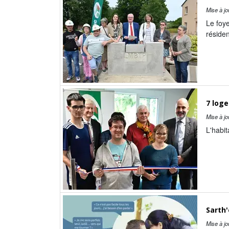
Mise à jo
Le foye
résiden
7 loge
Mise à jo
L'habit
Sarth'
Mise à jo