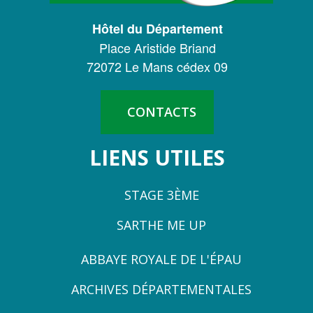
DÉPARTEMENTAL
NOS ACTIONS
Hôtel du Département
DE
Solidarité, autonomie et santé
Place Aristide Briand
LA
72072 Le Mans cédex 09
Emploi, insertion et logement
SARTHE
Développement des territoires,
agriculture, développement durable et
CONTACTS
transition énergétique
Usages et services numériques en
LIENS UTILES
Sarthe
Infrastructures routières, mobilités et
STAGE 3ÈME
réseaux électriques
SARTHE ME UP
Jeunesse, éducation, citoyenneté et
enseignement supérieur
ZONE
ABBAYE ROYALE DE L'ÉPAU
Culture, sport, tourisme et patrimoine
3
ARCHIVES DÉPARTEMENTALES