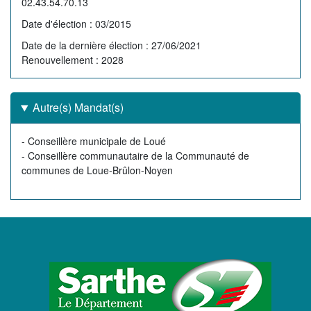
02.43.54.70.13
Tribunes politiques
Date d'élection
03/2015
L'Assemblée départementale
Date de la dernière élection
27/06/2021
Renouvellement
2028
Histoire des Départements
Le budget 2026
Autre(s) Mandat(s)
Priorités et grands projets 2026
Autre(s)
- Conseillère municipale de Loué
2021-2025 : 4 ans d'actions !
mandat(s)
- Conseillère communautaire de la Communauté de
communes de Loue-Brûlon-Noyen
Plan de relance: le Département, acteur
de la reprise!
Recrutement et emploi
Les services en ligne
LOGO
Magazine La Sarthe
DU
Contacter le Département
CONSEIL