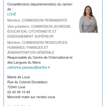
La Sarthe en vidéos
Conseiller(ère) départemental(e) du canton
Image
de
de
L'Abbaye Royale de l'Épau
LOUÉ
l'élu(e)
Membre
,
COMMISSION PERMANENTE
Voix au Chapitre
Vice-président
,
COMMISSION JEUNESSE,
Les expositions virtuelles
ÉDUCATION, CITOYENNETÉ ET
ENSEIGNEMENT SUPÉRIEUR
La Sarthe sur les réseaux
Membre
,
COMMISSION RESSOURCES
HUMAINES, FINANCES ET
La newsletter du Département de la
ADMINISTRATION GÉNÉRALE
Sarthe
Profession
Responsable du Centre de l'International et
de
des Langues du Mans
LE CONSEIL DÉPARTEMENTAL
l'élu(e)
Courriel
catherine.paineau@sarthe.fr
de
Les 21 cantons de la Sarthe
Permanence
Mairie de Loué
l'élu(e)
Rue du Colonel Donaldson
Les conseillers départementaux
72540 Loué
02 43 39 10 49
Les commissions
Mercredi matin sur rendez-vous
Les services