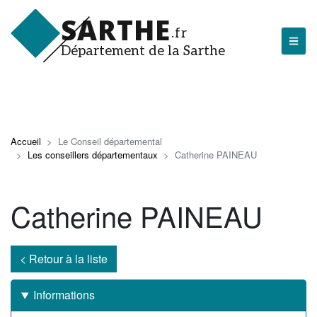
Aller
SARTHE
au
.fr
contenu
Département de la Sarthe
principal
LA SARTHE
Les actualités du Département
Accueil
Le Conseil départemental
Les conseillers départementaux
Catherine PAINEAU
J'arrive en Sarthe
Découvrir la Sarthe
Catherine PAINEAU
Entreprendre en Sarthe
Tourisme en Sarthe
< Retour à la liste
Que faire en Sarthe ?
Informations
La Sarthe sportive