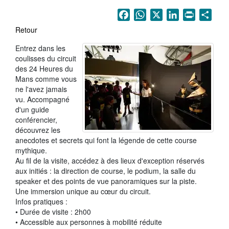
La Sarthe en vidéos
Facebook
WhatsApp
X
LinkedIn
Print
Sha
L'Abbaye Royale de l'Épau
Retour
Voix au Chapitre
Entrez dans les
coulisses du circuit
Les expositions virtuelles
des 24 Heures du
Mans comme vous
La Sarthe sur les réseaux
ne l'avez jamais
vu. Accompagné
La newsletter du Département de la
d'un guide
Sarthe
conférencier,
découvrez les
anecdotes et secrets qui font la légende de cette course
LE CONSEIL DÉPARTEMENTAL
mythique.
Les 21 cantons de la Sarthe
Au fil de la visite, accédez à des lieux d'exception réservés
aux initiés : la direction de course, le podium, la salle du
Les conseillers départementaux
speaker et des points de vue panoramiques sur la piste.
Une immersion unique au cœur du circuit.
Les commissions
Infos pratiques :
• Durée de visite : 2h00
Les services
• Accessible aux personnes à mobilité réduite