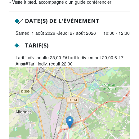
• Visite à pied, accompagné d'un guide conférencier
Tribunes politiques
L'Assemblée départementale
DATE(S) DE L'ÉVÉNEMENT
Histoire des Départements
Samedi 1 août 2026
Jeudi 27 août 2026
10:30 - 12:30
Le budget 2026
TARIF(S)
Priorités et grands projets 2026
Tarif indiv. adulte 25,00 ##Tarif indiv. enfant 20,00 6-17
Ans##Tarif indiv. réduit 22,00
2021-2025 : 4 ans d'actions !
+
Plan de relance: le Département, acteur
−
de la reprise!
Recrutement et emploi
Les services en ligne
Magazine La Sarthe
Contacter le Département