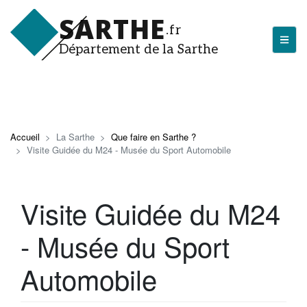
Aller
SARTHE
au
.fr
contenu
Département de la Sarthe
principal
LA SARTHE
Les actualités du Département
Accueil
La Sarthe
Que faire en Sarthe ?
Visite Guidée du M24 - Musée du Sport Automobile
J'arrive en Sarthe
Découvrir la Sarthe
Visite Guidée du M24
Entreprendre en Sarthe
- Musée du Sport
Tourisme en Sarthe
Que faire en Sarthe ?
Automobile
La Sarthe sportive