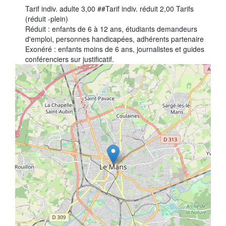
Tarif indiv. adulte 3,00 ##Tarif indiv. réduit 2,00 Tarifs
Tribunes politiques
(réduit -plein)
Réduit : enfants de 6 à 12 ans, étudiants demandeurs
L'Assemblée départementale
d'emploi, personnes handicapées, adhérents partenaire
Histoire des Départements
Exonéré : enfants moins de 6 ans, journalistes et guides
conférenciers sur justificatif.
Le budget 2026
+
Priorités et grands projets 2026
−
2021-2025 : 4 ans d'actions !
Plan de relance: le Département, acteur
de la reprise!
Recrutement et emploi
Les services en ligne
Magazine La Sarthe
Contacter le Département