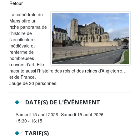
Retour
La Sarthe en vidéos
La cathédrale du
L'Abbaye Royale de l'Épau
Mans offre un
riche panorama de
Voix au Chapitre
l’histoire de
l’architecture
Les expositions virtuelles
médiévale et
renferme de
La Sarthe sur les réseaux
nombreuses
œuvres d’art. Elle
La newsletter du Département de la
raconte aussi l’histoire des rois et des reines d’Angleterre…
Sarthe
et de France.
Jauge de 20 personnes.
LE CONSEIL DÉPARTEMENTAL
Les 21 cantons de la Sarthe
DATE(S) DE L'ÉVÉNEMENT
Les conseillers départementaux
Samedi 15 août 2026
Samedi 15 août 2026
15:30 - 16:15
Les commissions
TARIF(S)
Les services