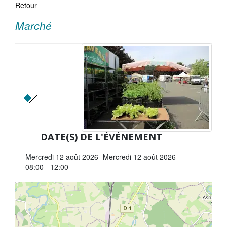
Retour
La Sarthe en vidéos
Marché
L'Abbaye Royale de l'Épau
Voix au Chapitre
Les expositions virtuelles
La Sarthe sur les réseaux
La newsletter du Département de la
Sarthe
DATE(S) DE L'ÉVÉNEMENT
LE CONSEIL DÉPARTEMENTAL
Mercredi 12 août 2026
Mercredi 12 août 2026
Les 21 cantons de la Sarthe
08:00 - 12:00
Les conseillers départementaux
+
Les commissions
−
Les services