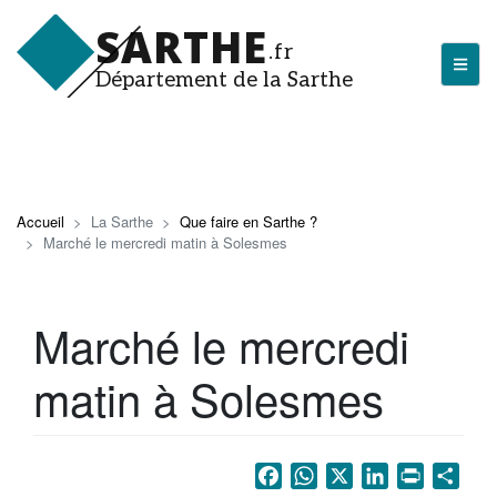
Aller
SARTHE
au
.fr
contenu
Département de la Sarthe
principal
LA SARTHE
Les actualités du Département
Accueil
La Sarthe
Que faire en Sarthe ?
Marché le mercredi matin à Solesmes
J'arrive en Sarthe
Découvrir la Sarthe
Marché le mercredi
Entreprendre en Sarthe
matin à Solesmes
Tourisme en Sarthe
Que faire en Sarthe ?
La Sarthe sportive
Facebook
WhatsApp
X
LinkedIn
Print
Sha