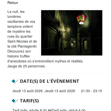
Retour
La Sarthe en vidéos
La nuit, les
L'Abbaye Royale de l'Épau
lumières
oscillantes de vos
Voix au Chapitre
lampions voilent
de mystère les
Les expositions virtuelles
rues du quartier
Saint-Nicolas et de
La Sarthe sur les réseaux
la cité Plantagenêt.
Découvrez son
La newsletter du Département de la
histoire truffée
Sarthe
d'anecdotes où s'entremêlent mythes et réalités.
Jauge de 25 personnes.
LE CONSEIL DÉPARTEMENTAL
Les 21 cantons de la Sarthe
DATE(S) DE L'ÉVÉNEMENT
Les conseillers départementaux
Jeudi 13 août 2026
Jeudi 13 août 2026
21:30 - 23:15
Les commissions
TARIF(S)
Les services
Tarif indiv. adulte 8,00 ##Tarif indiv. réduit 6,00