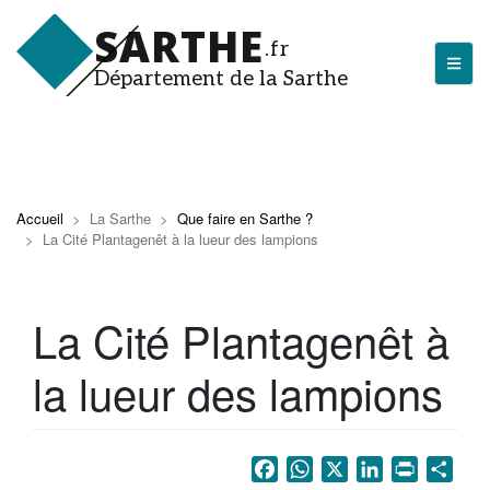
Aller
SARTHE
au
.fr
contenu
Département de la Sarthe
principal
LA SARTHE
Les actualités du Département
Accueil
La Sarthe
Que faire en Sarthe ?
La Cité Plantagenêt à la lueur des lampions
J'arrive en Sarthe
Découvrir la Sarthe
La Cité Plantagenêt à
Entreprendre en Sarthe
la lueur des lampions
Tourisme en Sarthe
Que faire en Sarthe ?
La Sarthe sportive
Facebook
WhatsApp
X
LinkedIn
Print
Sha