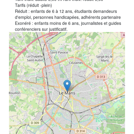
Tarifs (réduit -plein)
Tribunes politiques
Réduit : enfants de 6 à 12 ans, étudiants demandeurs
d'emploi, personnes handicapées, adhérents partenaire
L'Assemblée départementale
Exonéré : enfants moins de 6 ans, journalistes et guides
Histoire des Départements
conférenciers sur justificatif.
+
Le budget 2026
−
Priorités et grands projets 2026
2021-2025 : 4 ans d'actions !
Plan de relance: le Département, acteur
de la reprise!
Recrutement et emploi
Les services en ligne
Magazine La Sarthe
Contacter le Département