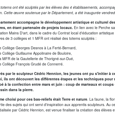
totems ont été sculptés par les élèves des 4 établissements, accompagn
n. Cette œuvre soutenue par le Département, a été inaugurée vendredi
artement accompagne le développement artistique et culturel de
ires, en étant partenaire de projets locaux.
En lien avec le Perche sa
iation Mains D'art, dans le cadre du Contrat local d'éducation artistique e
ves de 3 collèges et 1 MFR ont réalisé des totems sculptés :
le Collège Georges Desnos à La Ferté-Bernard,
le Collège Guillaume Appolinaire de Bouloire,
la MFR de la Gautellerie de Thorigné-sur-Dué,
le Collège François Grudé de Connerré.
és par le sculpteur Cédric Hennion, les jeunes ont pu s'initier à ce
ui, ils ont découvert les différentes étapes et les techniques pour 
ipé à la confection entre mars et juin : coup de marteaux et coups
ssin dans la pierre.
me choisi pour ces bas-reliefs était Terre et nature
. La faune, la flo
rtie des sujets qui ont servi d'inspiration aux apprentis sculpteurs. Au 
réalisée par Cédric Hennion, est venue finaliser la création des élèves e