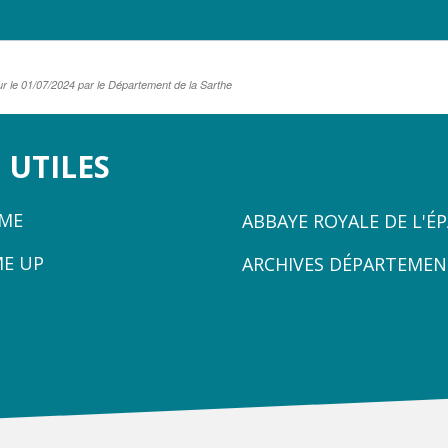
ur le 01/07/2024 par le Département de la Sarthe
 UTILES
ZONE
ÈME
ABBAYE ROYALE DE L'É
3
ME UP
ARCHIVES DÉPARTEMEN