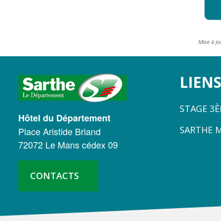
Mise à jo
LOGO
LIENS
DU
STAGE 3
CONSEIL
Hôtel du Département
SARTHE 
Place Aristide Briand
DÉPARTEMENTAL
72072 Le Mans cédex 09
DE
LA
CONTACTS
SARTHE