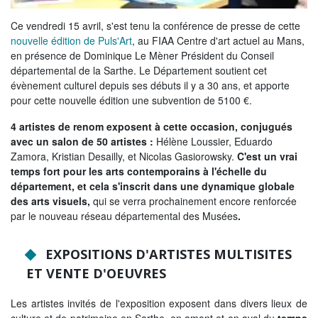
Tribunes politiques
Ce vendredi 15 avril, s'est tenu la conférence de presse de cette
L'Assemblée départementale
nouvelle édition de Puls'Art
, au FIAA Centre d'art actuel au Mans,
en présence de Dominique Le Mèner Président du Conseil
Histoire des Départements
départemental de la Sarthe. Le Département soutient cet
évènement culturel depuis ses débuts il y a 30 ans, et apporte
Le budget 2026
pour cette nouvelle édition une subvention de 5100 €.
Priorités et grands projets 2026
4 artistes de renom exposent à cette occasion, conjugués
avec un salon de 50 artistes :
Hélène Loussier, Eduardo
2021-2025 : 4 ans d'actions !
Zamora, Kristian Desailly, et Nicolas Gasiorowsky.
C'est un vrai
temps fort pour les arts contemporains à l'échelle du
Plan de relance: le Département, acteur
département, et cela s'inscrit dans une dynamique globale
de la reprise!
des arts visuels,
qui se verra prochainement encore renforcée
par le nouveau réseau départemental des Musées
.
Recrutement et emploi
Les services en ligne
EXPOSITIONS D'ARTISTES MULTISITES
ET VENTE D'OEUVRES
Magazine La Sarthe
Contacter le Département
Les artistes invités de l'exposition exposent dans divers lieux de