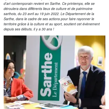
La Sarthe en vidéos
d'art contemporain revient en Sarthe. Ce printemps, elle se
déroulera dans différents lieux de culture et de patrimoine
L'Abbaye Royale de l'Épau
sarthois, du 23 avril au 19 juin 2022. Le Département de la
Sarthe, dans le cadre de ses actions pour faire rayonner le
Voix au Chapitre
territoire grâce à la culture et au sport, soutient cet évènement
depuis ses débuts, il y a 30 ans !
Les expositions virtuelles
La Sarthe sur les réseaux
La newsletter du Département de la
Sarthe
LE CONSEIL DÉPARTEMENTAL
Les 21 cantons de la Sarthe
Les conseillers départementaux
Les commissions
Les services