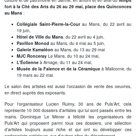
culture et de patrimoine en Sarthe, en amont et en aval du
temps
fort à la Cité des Arts du 26 au 29 mai, place des Quinconces
NOS ACTIONS
au Mans
:
Solidarité, autonomie et santé
Collégiale Saint-Pierre-la-Cour
au Mans, du 22 avril au
19 juin,
Emploi, insertion et logement
Hôtel de Ville du Mans
, du 22 avril au 4 juin,
Développement des territoires,
Pavillon Monod
au Mans, du 4 mai au 5 juin,
agriculture, développement durable et
Galerie Kamaléon
au Mans, du 13 au 29 mai
transition énergétique
MJC Ronceray
Le Mans, du 10 au 24 mai,
L'Éolienne
à Arnage, du 11 au 24 mai,
Usages et services numériques en
Musée de la Faïence et de la Céramique
à Malicorne, du
Sarthe
19 mars au 22 mai.
Infrastructures routières, mobilités et
Le salon des artistes est aussi l'occasion de vente des oeuvres,
réseaux électriques
en direct auprès des exposants.
Jeunesse, éducation, citoyenneté et
Pour l'organisateur Lucien Ruimy, 30 ans de Puls'Art, cela
enseignement supérieur
représente 10 000 dossiers d'artistes qui lui sont passés entre les
mains. Dominique Le Mèner a félicité les organisateurs de
Culture, sport, tourisme et patrimoine
Puls'Art qui proposent parmi tous ces dossiers, une sélection
d'artistes toujours aussi riche et qui ont su développer ces
partenariats extérieurs, sur d'autres sites du département.