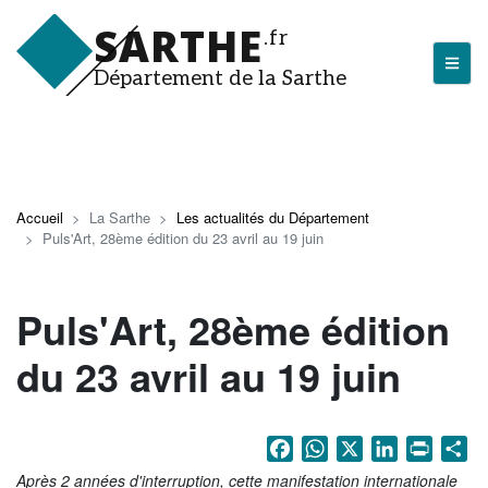
Aller
SARTHE
au
.fr
contenu
Département de la Sarthe
principal
LA SARTHE
Les actualités du Département
Accueil
La Sarthe
Les actualités du Département
Puls'Art, 28ème édition du 23 avril au 19 juin
J'arrive en Sarthe
Découvrir la Sarthe
Puls'Art, 28ème édition
Entreprendre en Sarthe
du 23 avril au 19 juin
Tourisme en Sarthe
Que faire en Sarthe ?
Facebook
WhatsApp
X
LinkedIn
Print
Sh
La Sarthe sportive
Après 2 années d'interruption, cette manifestation internationale