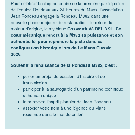
Pour célébrer le cinquantenaire de la première participation
NOS ACTIONS
de l’équipe Rondeau aux 24 Heures du Mans, l’association
Jean Rondeau engage la Rondeau M382 dans une
Solidarité, autonomie et santé
nouvelle phase majeure de restauration : le retour du
moteur d’origine, le mythique
Cosworth V8 DFL 3.9L
.
Ce
Emploi, insertion et logement
cœur mécanique rendra à la M382 sa puissance et son
authenticité, pour reprendre la piste dans sa
Développement des territoires,
agriculture, développement durable et
configuration historique lors de Le Mans Classic
transition énergétique
2026.
Usages et services numériques en
Soutenir la renaissance de la Rondeau M382, c’est :
Sarthe
porter un projet de passion, d’histoire et de
Infrastructures routières, mobilités et
transmission
réseaux électriques
participer à la sauvegarde d’un patrimoine technique
et humain unique
Jeunesse, éducation, citoyenneté et
faire revivre l’esprit pionnier de Jean Rondeau
enseignement supérieur
associer votre nom à une légende du Mans
reconnue dans le monde entier
Culture, sport, tourisme et patrimoine