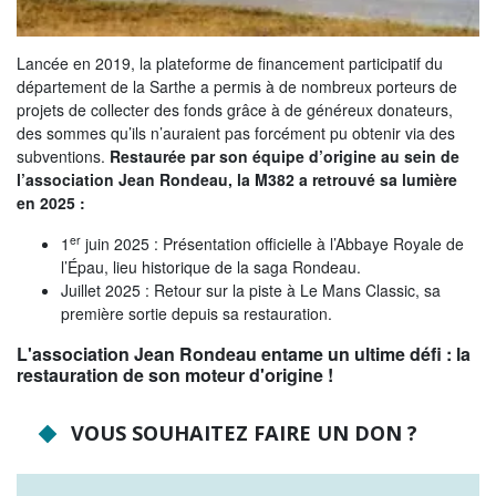
Tribunes politiques
L'Assemblée départementale
Lancée en 2019, la plateforme de financement participatif du
département de la Sarthe a permis à de nombreux porteurs de
Histoire des Départements
projets de collecter des fonds grâce à de généreux donateurs,
des sommes qu’ils n’auraient pas forcément pu obtenir via des
Le budget 2026
subventions.
Restaurée par son équipe d’origine au sein de
l’association Jean Rondeau, la M382 a retrouvé sa lumière
Priorités et grands projets 2026
en 2025 :
2021-2025 : 4 ans d'actions !
er
1
juin 2025 : Présentation officielle à l’Abbaye Royale de
l’Épau, lieu historique de la saga Rondeau.
Plan de relance: le Département, acteur
Juillet 2025 : Retour sur la piste à Le Mans Classic, sa
de la reprise!
première sortie depuis sa restauration.
Recrutement et emploi
L'association Jean Rondeau entame un ultime défi : la
restauration de son moteur d'origine !
Les services en ligne
Magazine La Sarthe
VOUS SOUHAITEZ FAIRE UN DON ?
Contacter le Département