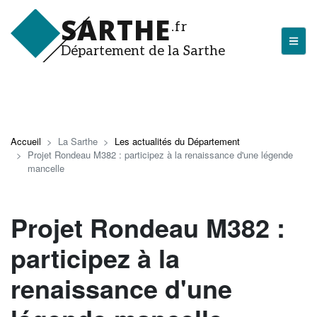
Aller
SARTHE
au
.fr
contenu
Département de la Sarthe
principal
LA SARTHE
Les actualités du Département
Accueil
La Sarthe
Les actualités du Département
Projet Rondeau M382 : participez à la renaissance d'une légende
J'arrive en Sarthe
mancelle
Découvrir la Sarthe
Projet Rondeau M382 :
Entreprendre en Sarthe
Tourisme en Sarthe
participez à la
Que faire en Sarthe ?
renaissance d'une
La Sarthe sportive