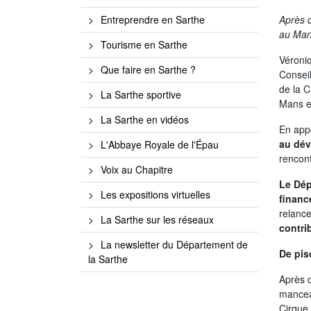
Après d
Entreprendre en Sarthe
au Man
Tourisme en Sarthe
Véroni
Que faire en Sarthe ?
Conseil
de la C
La Sarthe sportive
Mans e
La Sarthe en vidéos
En appo
au dév
L'Abbaye Royale de l'Épau
rencont
Voix au Chapitre
Le Dép
Les expositions virtuelles
financ
relance
La Sarthe sur les réseaux
contri
La newsletter du Département de
De pis
la Sarthe
Après d
manceau
Cirque.