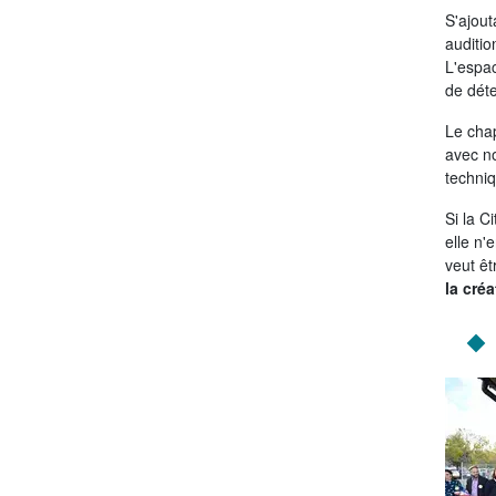
S'ajout
auditio
L'espac
de dét
Le cha
avec n
techniq
Si la C
elle n'
veut êt
la cré