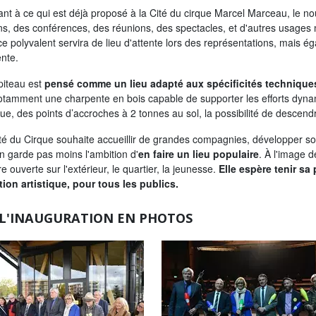
ant à ce qui est déjà proposé à la Cité du cirque Marcel Marceau, le 
ns, des conférences, des réunions, des spectacles, et d'autres usages mu
e polyvalent servira de lieu d'attente lors des représentations, mais ég
ente.
piteau est
pensé comme un lieu adapté aux spécificités technique
otamment une charpente en bois capable de supporter les efforts dynam
ue, des points d’accroches à 2 tonnes au sol, la possibilité de descend
ité du Cirque souhaite accueillir de grandes compagnies, développer son
en garde pas moins l'ambition d'
en faire un lieu populaire
. À l'image d
re ouverte sur l'extérieur, le quartier, la jeunesse.
Elle espère tenir sa
ation artistique, pour tous les publics.
L'INAUGURATION EN PHOTOS