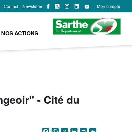
Contact
Newsletter
Mon compte
NOS ACTIONS
geoir" - Cité du
Facebook
WhatsApp
X
LinkedIn
Print
Share