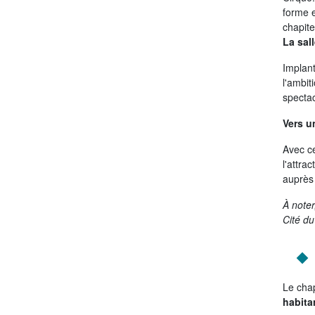
forme e
chapite
La sal
Implant
l'ambit
spectac
Vers u
Avec ce
l'attra
auprès 
À noter
Cité du
Le cha
habitan