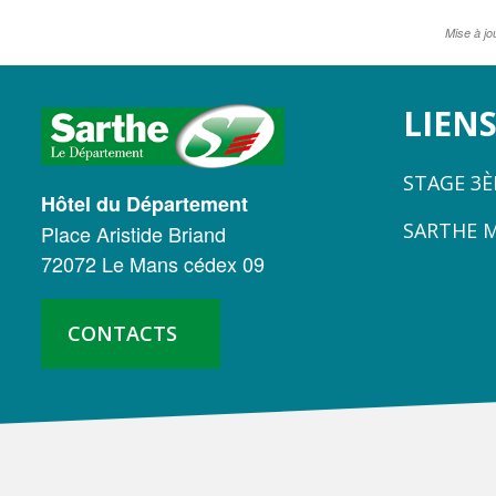
Mise à jo
LOGO
LIENS
DU
STAGE 3
CONSEIL
Hôtel du Département
SARTHE 
Place Aristide Briand
DÉPARTEMENTAL
72072 Le Mans cédex 09
DE
LA
CONTACTS
SARTHE