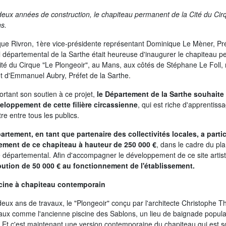
eux années de construction, le chapiteau permanent de la Cité du Cir
s.
que Rivron, 1ère vice-présidente représentant Dominique Le Mèner, Pr
 départemental de la Sarthe était heureuse d'inaugurer le chapiteau 
ité du Cirque "Le Plongeoir", au Mans, aux côtés de Stéphane Le Foll,
t d'Emmanuel Aubry, Préfet de la Sarthe.
rtant son soutien à ce projet,
le Département de la Sarthe souhaite 
eloppement de cette filière circassienne
, qui est riche d'apprentiss
re entre tous les publics.
artement, en tant que partenaire des collectivités locales, a parti
ement de ce chapiteau à hauteur de 250 000 €
, dans le cadre du pl
 départemental. Afin d'accompagner le développement de ce site artistiq
bution de 50 000 € au fonctionnement de l'établissement.
cine à chapiteau contemporain
eux ans de travaux, le "Plongeoir" conçu par l'architecte Christophe T
x comme l'ancienne piscine des Sablons, un lieu de baignade populair
 Et c'est maintenant une version contemporaine du chapiteau qui est sort