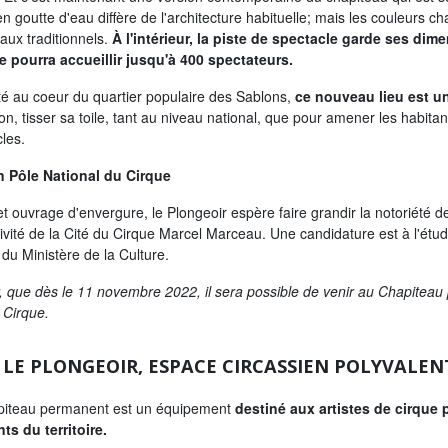
n goutte d'eau diffère de l'architecture habituelle; mais les couleurs c
aux traditionnels.
À l'intérieur, la piste de spectacle garde ses dim
le pourra accueillir jusqu'à 400 spectateurs.
é au coeur du quartier populaire des Sablons,
ce nouveau lieu est u
ion, tisser sa toile, tant au niveau national, que pour amener les habitan
les.
n Pôle National du Cirque
t ouvrage d'envergure, le Plongeoir espère faire grandir la notoriété d
ctivité de la Cité du Cirque Marcel Marceau. Une candidature est à l'étud
du Ministère de la Culture.
, que dès le 11 novembre 2022, il sera possible de venir au Chapiteau
 Cirque.
LE PLONGEOIR, ESPACE CIRCASSIEN POLYVALEN
piteau permanent est un équipement
destiné aux artistes de cirque
ts du territoire.