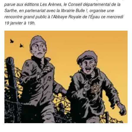
La Sarthe en vidéos
parue aux éditions Les Arènes, le Conseil départemental de la
Sarthe, en partenariat avec la librairie Bulle !, organise une
L'Abbaye Royale de l'Épau
rencontre grand public à l'Abbaye Royale de l'Épau ce mercredi
19 janvier à 19h.
Voix au Chapitre
Les expositions virtuelles
La Sarthe sur les réseaux
La newsletter du Département de la
Sarthe
LE CONSEIL DÉPARTEMENTAL
Les 21 cantons de la Sarthe
Les conseillers départementaux
Les commissions
Les services