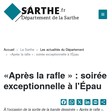
Aller
SARTHE
au
.fr
contenu
Département de la Sarthe
principal
LA SARTHE
Les actualités du Département
Accueil
La Sarthe
Les actualités du Département
«Après la rafle » : soirée exceptionnelle à l'Épau
J'arrive en Sarthe
Découvrir la Sarthe
«Après la rafle » : soirée
Entreprendre en Sarthe
exceptionnelle à l'Épau
Tourisme en Sarthe
Que faire en Sarthe ?
Facebook
WhatsApp
X
LinkedIn
Print
Sh
La Sarthe sportive
À l'occasion de la sortie de la bande dessinée « Après le rafle »,