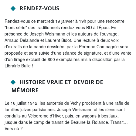
Tribunes politiques
RENDEZ-VOUS
L'Assemblée départementale
Rendez-vous ce mercredi 19 janvier à 19h pour une rencontre
"hors-série" des traditionnels rendez-vous BD à l'Épau. En
Histoire des Départements
présence de Joseph Weismann et les auteurs de l'ouvrage,
Arnaud Delalande et Laurent Bidot. Une lecture à deux voix
Le budget 2026
d'extraits de la bande dessinée, par la Pérenne Compagnie sera
Priorités et grands projets 2026
proposée et sera suivie d'une séance de signature, et d'une vente
d'un tirage exclusif de 800 exemplaires mis à disposition par la
2021-2025 : 4 ans d'actions !
Librairie Bulle !
Plan de relance: le Département, acteur
HISTOIRE VRAIE ET DEVOIR DE
de la reprise!
MÉMOIRE
Recrutement et emploi
Le 16 juillet 1942, les autorités de Vichy procèdent à une rafle de
Les services en ligne
familles juives parisiennes. Joseph Weismann et les siens sont
conduits au Vélodrome d’Hiver, puis, en wagons à bestiaux,
Magazine La Sarthe
jusque dans le camp de transit de Beaune-la-Rolande. Transit…
Vers où ?
Contacter le Département