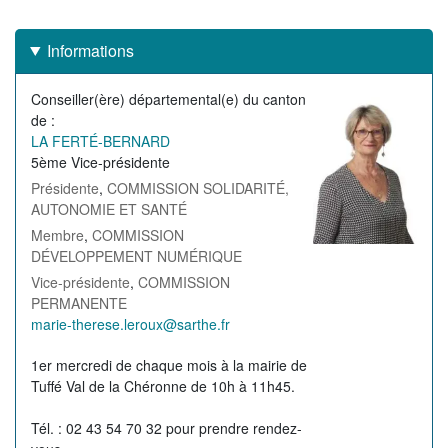
Informations
Conseiller(ère) départemental(e) du canton
Image
de
de
LA FERTÉ-BERNARD
l'élu(e)
5ème Vice-présidente
Présidente
,
COMMISSION SOLIDARITÉ,
AUTONOMIE ET SANTÉ
Membre
,
COMMISSION
DÉVELOPPEMENT NUMÉRIQUE
Vice-présidente
,
COMMISSION
PERMANENTE
Courriel
marie-therese.leroux@sarthe.fr
de
Permanence
1er mercredi de chaque mois à la mairie de
l'élu(e)
Tuffé Val de la Chéronne de 10h à 11h45.
Tél. : 02 43 54 70 32 pour prendre rendez-