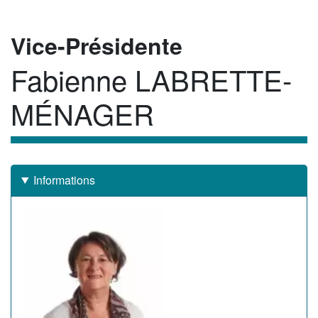
Rôle
Vice-Présidente
Fabienne LABRETTE-
Membre
MÉNAGER
Informations
Image
de
l'élu(e)