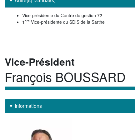
Autre(s) Mandat(s)
Autre(s)
Vice-présidente du Centre de gestion 72
ère
mandat(s)
1
Vice-présidente du SDIS de la Sarthe
Rôle
Vice-Président
François BOUSSARD
Membre
Informations
Image
de
l'élu(e)