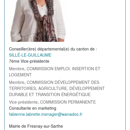
Conseiller(ère) départemental(e) du canton de
SILLÉ-LE-GUILLAUME
7ème Vice-présidente
Membre
,
COMMISSION EMPLOI, INSERTION ET
LOGEMENT
Membre
,
COMMISSION DÉVELOPPEMENT DES
TERRITOIRES, AGRICULTURE, DÉVELOPPEMENT
DURABLE ET TRANSITION ÉNERGÉTIQUE
Vice-présidente
,
COMMISSION PERMANENTE
Profession
Consultante en marketing
de
Courriel
fabienne.labrette.menager@wanadoo.fr
l'élu(e)
de
Permanence
Mairie de Fresnay-sur-Sarthe
l'élu(e)