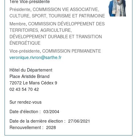
1ère Vice-présidente
l'élu(e)
Présidente
,
COMMISSION VIE ASSOCIATIVE,
CULTURE, SPORT, TOURISME ET PATRIMOINE
Membre
,
COMMISSION DÉVELOPPEMENT DES
TERRITOIRES, AGRICULTURE,
DÉVELOPPEMENT DURABLE ET TRANSITION
ÉNERGÉTIQUE
Vice-présidente
,
COMMISSION PERMANENTE
Courriel
veronique.rivron@sarthe.fr
de
Permanence
Hôtel du Département
l'élu(e)
Place Aristide Briand
72072 Le Mans Cédex 9
02 43 54 70 42
Sur rendez-vous
Date d'élection
03/2004
Date de la dernière élection
27/06/2021
Renouvellement
2028