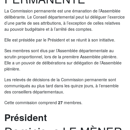
La Sarthe en vidéos
La Commission permanente est une émanation de l’Assemblée
L'Abbaye Royale de l'Épau
délibérante. Le Conseil départemental peut lui déléguer l’exercice
d’une partie de ses attributions, à l’exception de celles relatives
Voix au Chapitre
au pouvoir budgétaire et à l’arrêté des comptes.
Les expositions virtuelles
Elle est présidée par le Président et se réunit à son initiative.
La Sarthe sur les réseaux
Ses membres sont élus par l’Assemblée départementale au
scrutin proportionnel, lors de la première Assemblée plénière.
La newsletter du Département de la
Elle a un pouvoir de délibérations sur délégation de l’Assemblée
Sarthe
plénière.
Les relevés de décisions de la Commission permanente sont
LE CONSEIL DÉPARTEMENTAL
communiqués au plus tard dans les quinze jours, à l’ensemble
Les 21 cantons de la Sarthe
des conseillers départementaux.
Les conseillers départementaux
Cette commission comprend
27
membres.
Les commissions
Rôle
Président
Les services
Membre