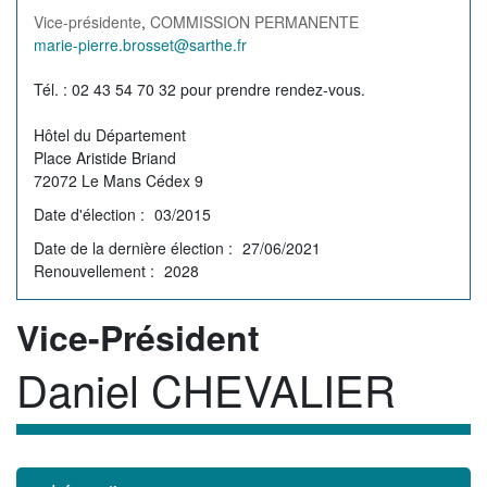
Vice-présidente
,
COMMISSION PERMANENTE
Courriel
marie-pierre.brosset@sarthe.fr
de
Permanence
Tél. : 02 43 54 70 32 pour prendre rendez-vous.
l'élu(e)
Hôtel du Département
Place Aristide Briand
72072 Le Mans Cédex 9
Date d'élection
03/2015
Date de la dernière élection
27/06/2021
Renouvellement
2028
Rôle
Vice-Président
Daniel CHEVALIER
Membre