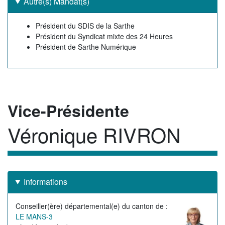
Autre(s) Mandat(s)
Autre(s)
Président du SDIS de la Sarthe
mandat(s)
Président du Syndicat mixte des 24 Heures
Président de Sarthe Numérique
Rôle
Vice-Présidente
Véronique RIVRON
Membre
Informations
Conseiller(ère) départemental(e) du canton de
Image
LE MANS-3
de