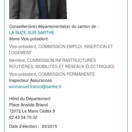
Conseiller(ère) départemental(e) du canton de
LA SUZE-SUR-SARTHE
8ème Vice-président
Vice-président
,
COMMISSION EMPLOI, INSERTION ET
LOGEMENT
Membre
,
COMMISSION INFRASTRUCTURES
ROUTIÈRES, MOBILITÉS ET RÉSEAUX ÉLECTRIQUES
Vice-président
,
COMMISSION PERMANENTE
Profession
Inspecteur Assurances
de
Courriel
emmanuel.franco@sarthe.fr
l'élu(e)
de
Permanence
Hôtel du Département
l'élu(e)
Place Aristide Briand
72072 Le Mans Cédex 9
02.43.54.70.32
Date d'élection
03/2015