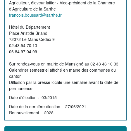
Profession
Agriculteur, éleveur laitier - Vice-président de la Chambre
de
d'Agriculture de la Sarthe
l'élu(e)
Courriel
francois.boussard@sarthe.fr
de
Permanence
Hôtel du Département
l'élu(e)
Place Aristide Briand
72072 Le Mans Cédex 9
02.43.54.70.13
06.84.97.04.99
Sur rendez-vous en mairie de Mansigné au 02 43 46 10 33
Calendrier semestriel affiché en mairie des communes du
canton
Diffusion par la presse locale une semaine avant la date de
permanence
Date d'élection
03/2015
Date de la dernière élection
27/06/2021
Renouvellement
2028