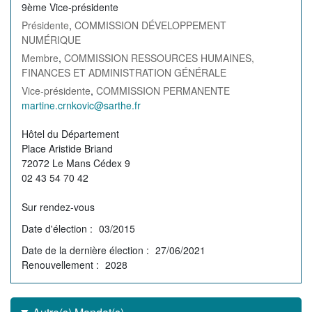
9ème Vice-présidente
Présidente
,
COMMISSION DÉVELOPPEMENT
NUMÉRIQUE
Membre
,
COMMISSION RESSOURCES HUMAINES,
FINANCES ET ADMINISTRATION GÉNÉRALE
Vice-présidente
,
COMMISSION PERMANENTE
Courriel
martine.crnkovic@sarthe.fr
de
Permanence
Hôtel du Département
l'élu(e)
Place Aristide Briand
72072 Le Mans Cédex 9
02 43 54 70 42
Sur rendez-vous
Date d'élection
03/2015
Date de la dernière élection
27/06/2021
Renouvellement
2028