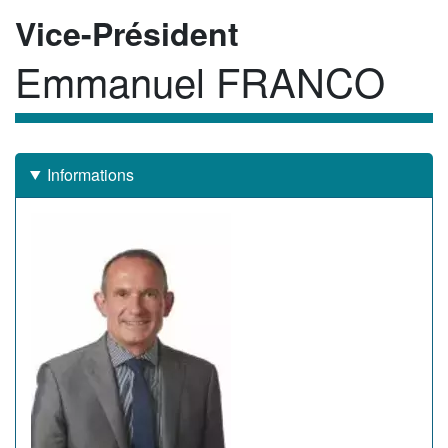
Rôle
Vice-Président
Emmanuel FRANCO
Membre
Informations
Image
de
l'élu(e)