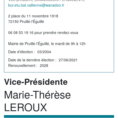
Courriel
bur.etu.bat.vallienne@wanadoo.fr
de
Permanence
2 place du 11 novembre 1918
l'élu(e)
72150 Pruillé-l'Éguillé
06 08 53 19 16 pour prendre rendez-vous
Mairie de Pruillé-l'Éguillé, le mardi de 9h à 12h
Date d'élection
03/2004
Date de la dernière élection
27/06/2021
Renouvellement
2028
Rôle
Vice-Présidente
Marie-Thérèse
Membre
LEROUX