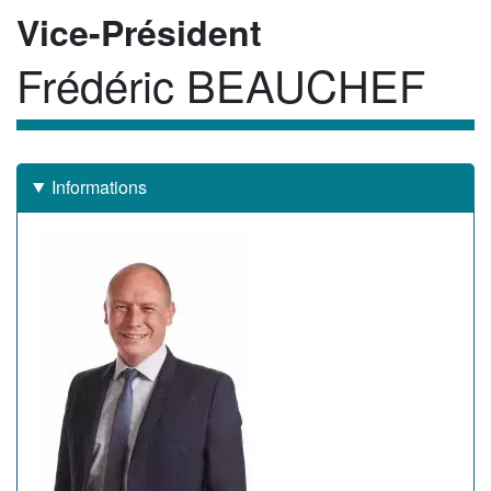
Rôle
Vice-Président
Frédéric BEAUCHEF
Membre
Informations
Image
de
l'élu(e)