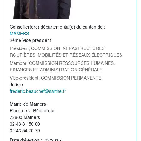
Conseiller(ère) départemental(e) du canton de
MAMERS
2ème Vice-président
Président
,
COMMISSION INFRASTRUCTURES
ROUTIÈRES, MOBILITÉS ET RÉSEAUX ÉLECTRIQUES
Membre
,
COMMISSION RESSOURCES HUMAINES,
FINANCES ET ADMINISTRATION GÉNÉRALE
Vice-président
,
COMMISSION PERMANENTE
Profession
Juriste
de
Courriel
frederic.beauchef@sarthe.fr
l'élu(e)
de
Permanence
Mairie de Mamers
l'élu(e)
Place de la République
72600 Mamers
02 43 31 50 00
02 43 54 70 79
Date d'élection
03/2015