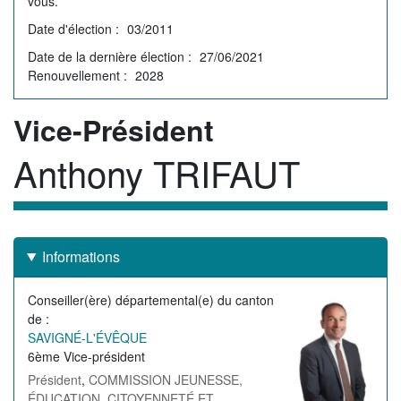
vous.
Date d'élection
03/2011
Date de la dernière élection
27/06/2021
Renouvellement
2028
Rôle
Vice-Président
Anthony TRIFAUT
Membre
Informations
Conseiller(ère) départemental(e) du canton
Image
de
de
SAVIGNÉ-L'ÉVÊQUE
l'élu(e)
6ème Vice-président
Président
,
COMMISSION JEUNESSE,
ÉDUCATION, CITOYENNETÉ ET