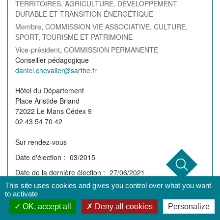
TERRITOIRES, AGRICULTURE, DÉVELOPPEMENT
DURABLE ET TRANSITION ÉNERGÉTIQUE
Membre
,
COMMISSION VIE ASSOCIATIVE, CULTURE,
SPORT, TOURISME ET PATRIMOINE
Vice-président
,
COMMISSION PERMANENTE
Profession
Conseiller pédagogique
de
Courriel
daniel.chevalier@sarthe.fr
l'élu(e)
de
Permanence
Hôtel du Département
l'élu(e)
Place Aristide Briand
72022 Le Mans Cédex 9
02 43 54 70 42
Sur rendez-vous
Date d'élection
03/2015
Date de la dernière élection
27/06/2021
Renouvellement
2028
This site uses cookies and gives you control over what you want
to activate
OK, accept all
Deny all cookies
Personalize
Autre(s) Mandat(s)