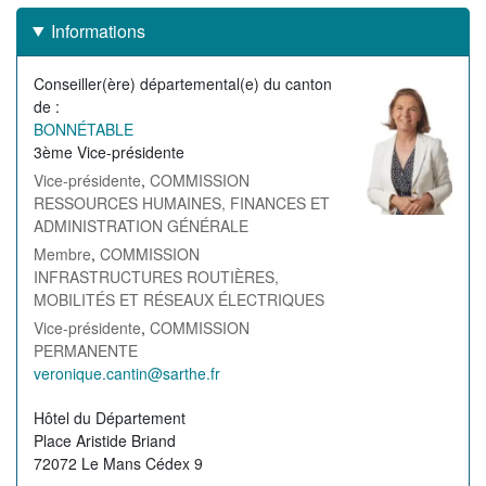
Informations
Conseiller(ère) départemental(e) du canton
Image
de
de
BONNÉTABLE
l'élu(e)
3ème Vice-présidente
Vice-présidente
,
COMMISSION
RESSOURCES HUMAINES, FINANCES ET
ADMINISTRATION GÉNÉRALE
Membre
,
COMMISSION
INFRASTRUCTURES ROUTIÈRES,
MOBILITÉS ET RÉSEAUX ÉLECTRIQUES
Vice-présidente
,
COMMISSION
PERMANENTE
Courriel
veronique.cantin@sarthe.fr
de
Contact
Hôtel du Département
l'élu(e)
Place Aristide Briand
72072 Le Mans Cédex 9