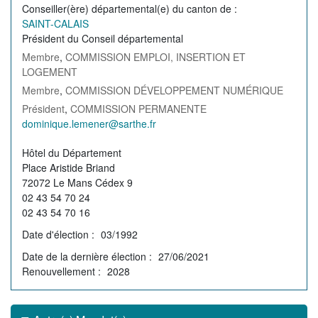
Conseiller(ère) départemental(e) du canton de
NOS ACTIONS
SAINT-CALAIS
Président du Conseil départemental
Solidarité, autonomie et santé
Membre
,
COMMISSION EMPLOI, INSERTION ET
LOGEMENT
Emploi, insertion et logement
Membre
,
COMMISSION DÉVELOPPEMENT NUMÉRIQUE
Développement des territoires,
Président
,
COMMISSION PERMANENTE
agriculture, développement durable et
Courriel
dominique.lemener@sarthe.fr
transition énergétique
de
Adresse
Hôtel du Département
Usages et services numériques en
l'élu(e)
Sarthe
de
Place Aristide Briand
l'élu
72072 Le Mans Cédex 9
Infrastructures routières, mobilités et
02 43 54 70 24
réseaux électriques
02 43 54 70 16
Date d'élection
03/1992
Jeunesse, éducation, citoyenneté et
enseignement supérieur
Date de la dernière élection
27/06/2021
Renouvellement
2028
Culture, sport, tourisme et patrimoine