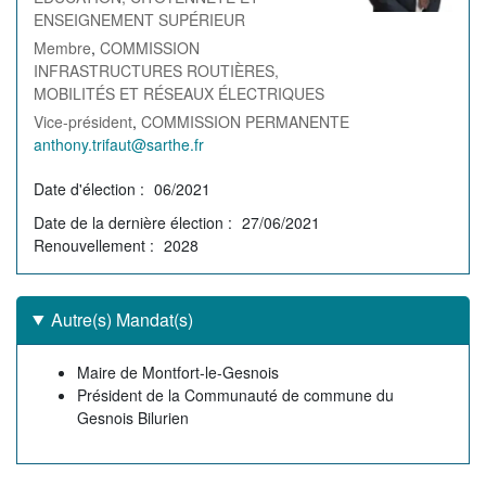
ENSEIGNEMENT SUPÉRIEUR
Membre
,
COMMISSION
INFRASTRUCTURES ROUTIÈRES,
MOBILITÉS ET RÉSEAUX ÉLECTRIQUES
Vice-président
,
COMMISSION PERMANENTE
Courriel
anthony.trifaut@sarthe.fr
de
Date d'élection
06/2021
l'élu(e)
Date de la dernière élection
27/06/2021
Renouvellement
2028
Autre(s) Mandat(s)
Autre(s)
Maire de Montfort-le-Gesnois
mandat(s)
Président de la Communauté de commune du
Gesnois Bilurien