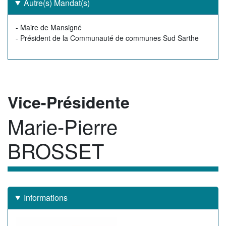
Autre(s) Mandat(s)
Autre(s)
- Maire de Mansigné
mandat(s)
- Président de la Communauté de communes Sud Sarthe
Rôle
Vice-Présidente
Marie-Pierre
Membre
BROSSET
Informations
Image