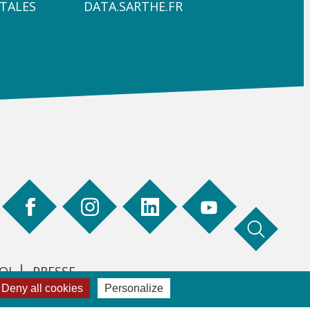
4
TALES
DATA.SARTHE.FR
OI
PRESSE
Deny all cookies
Personalize