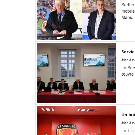
Sarthe 
mobilis
Mans.
Servic
Mise à jo
Le Serv
œuvre d
Un but
Mise à jo
Le 11 