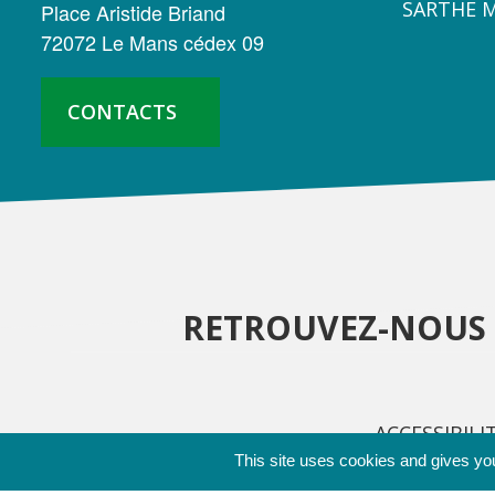
SARTHE 
Place Aristide Briand
DÉPARTEMENTAL
72072 Le Mans cédex 09
DE
LA
CONTACTS
SARTHE
RETROUVEZ-NOUS 
ACCESSIBILI
This site uses cookies and gives you