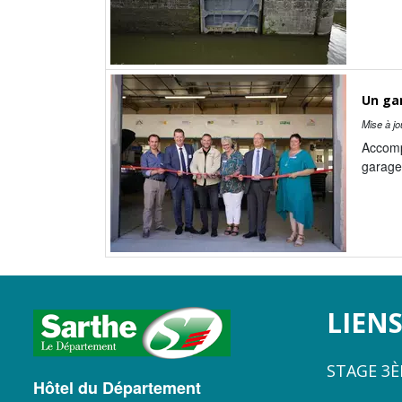
Un gar
Mise à jo
Accompa
garage 
LOGO
LIENS
DU
STAGE 3
CONSEIL
Hôtel du Département