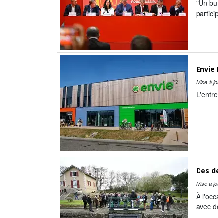
"Un but
partici
Envie
Mise à jo
L'entre
Des d
Mise à jo
À l'occ
avec d