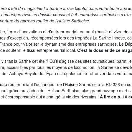
ro d’été du magazine La Sarthe arrive bientôt dans votre boîte aux let
 numérique avec un dossier consacré à 8 entreprises sarthoises d’exce
uverture du barreau routier de l’Huisne Sarthoise.
he, terre d’innovations et d’entreprenariat, on peut réussir et vivre de 
ses d’exception, récompensées lors des trophées La Sarthe Innove, co
France pour valoriser le dynamisme des entreprises sarthoises. Le Dé
r de soutenir le tissu entrepreneurial local.
C’est le dossier de ce maga
n visitait la Sarthe cet été ? Qu’il s’agisse des sites touristiques, parmi
re, accessibles par tous les moyens de locomotion, la Sarthe se dévoile
e de l’Abbaye Royale de l’Épau est également à retrouver dans votre 
eau routier reliant l’échangeur de l’Huisne Sarthoise à la RD 323 en 
nt grâce au viaduc de l’Huisne Sarthoise, plus grand ouvrage d’art s
et écoresponsable qui a changé la vie des riverains !
À lire en p. 10 e