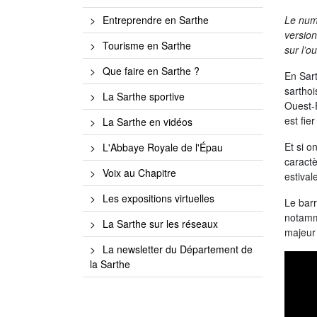
Le numé
Entreprendre en Sarthe
version
Tourisme en Sarthe
sur l’o
Que faire en Sarthe ?
En Sart
sarthoi
La Sarthe sportive
Ouest-
est fie
La Sarthe en vidéos
Et si o
L'Abbaye Royale de l'Épau
caractè
Voix au Chapitre
estival
Les expositions virtuelles
Le barr
notamme
La Sarthe sur les réseaux
majeur 
La newsletter du Département de
la Sarthe