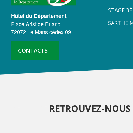
DU
STAGE 3
CONSEIL
Hôtel du Département
SARTHE 
Place Aristide Briand
DÉPARTEMENTAL
72072 Le Mans cédex 09
DE
LA
CONTACTS
SARTHE
RETROUVEZ-NOUS 