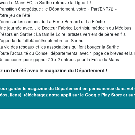
Avec Le Mans FC, la Sarthe retrouve la Ligue 1 !
Transition énergétique : le Département, votre « Part’ENR72 »
otre jeu de l’été !
Zoom sur les cantons de La Ferté-Bernard et La Flèche
Une journée avec… le Docteur Fabrice Lorthioir, médecin du Médibus
résors en Sarthe : La famille Loire, artistes verriers de père en fils
L’agenda de juillet/août/septembre en Sarthe
La vie des réseaux et les associations qui font bouger la Sarthe
Toute l’actualité du Conseil départemental avec 1 page de brèves et la
Un concours pour gagner 20 x 2 entrées pour la Foire du Mans
z un bel été avec le magazine du Département !
pour garder le magazine du Département en permanence dans votr
déos, liens), téléchargez notre appli sur le
Google Play Store
et su