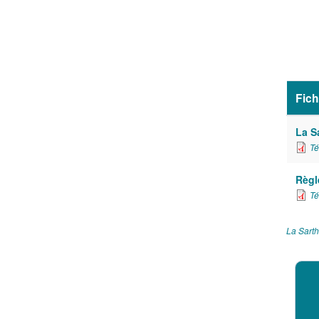
Fich
La Sa
Té
Règl
Té
La Sart