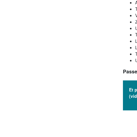
V
T
Passe
Et 
(vi